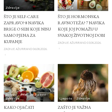
Zdravlje
Zdravlje
ŠTO JE SELF-CARE
ŠTO JE HORMONSKA
ZAPRAVO? 8 NAVIKA
RAVNOTEŽA? 7 NAVIKA
BRIGE O SEBI KOJE NISU
KOJE JOJ POMAŽU U
SAMO PJENA ZA
SVAKOJ ŽIVOTNOJ DOBI
KUPANJE
ZADNJE AŽURIRANO 03.08.2026.
ZADNJE AŽURIRANO 06.08.2026.
Bolesti
Prirodni lijekovi
Zdravlje
Ljepota
Zdravlje
KAKO OJAČATI
ZAŠTO JE VAŽNA