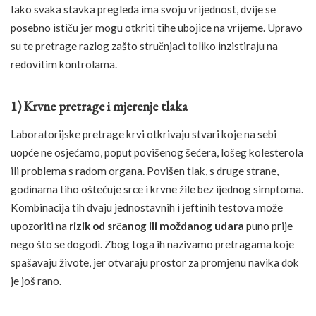
Iako svaka stavka pregleda ima svoju vrijednost, dvije se
posebno ističu jer mogu otkriti tihe ubojice na vrijeme. Upravo
su te pretrage razlog zašto stručnjaci toliko inzistiraju na
redovitim kontrolama.
1) Krvne pretrage i mjerenje tlaka
Laboratorijske pretrage krvi otkrivaju stvari koje na sebi
uopće ne osjećamo, poput povišenog šećera, lošeg kolesterola
ili problema s radom organa. Povišen tlak, s druge strane,
godinama tiho oštećuje srce i krvne žile bez ijednog simptoma.
Kombinacija tih dvaju jednostavnih i jeftinih testova može
upozoriti na
rizik od srčanog ili moždanog udara
puno prije
nego što se dogodi. Zbog toga ih nazivamo pretragama koje
spašavaju živote, jer otvaraju prostor za promjenu navika dok
je još rano.