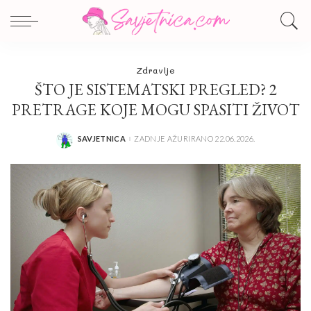
Zdravlje
ŠTO JE SISTEMATSKI PREGLED? 2
PRETRAGE KOJE MOGU SPASITI ŽIVOT
SAVJETNICA
ZADNJE AŽURIRANO 22.06.2026.
POSTED
BY