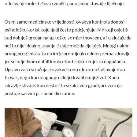
otkrivanje bolesti često znači i puno jednostavnije liječenje.
Osim same medicinske vrijednosti, ovakva kontrola donosi i
psihološku korist koju ljudi često podcjenjuju. Mir koji osjetiš
kad dobiješ uredan nalaz teško se mjeri novcem, a i u slučaju da
nešto nije idealno, znanje ti daje moć da djeluješ. Mnogi nakon
prvog pregleda kažu da im je promijenio odnos prema zdravlju
jer su odjednom dobili konkretne brojke umjesto nagađanja.
Upravo zato stručnjaci ovakve kontrole ne doživljavaju kao
trošak, nego kao ulaganje u dulji i kvalitetniji život. Kada
zdravlje shvatiš kao nešto što se aktivno gradi, prevencija
postaje sasvim prirodan dio rutine.