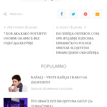
PODIJELI
PRETHODNI ČLANAK
SLJEDEĆI ČLANAK
7 KORAKA KAKO POSTAVITI
RECENZIJA ORYXBOX.COM:
OSOBNE GRANICE BEZ
UPRAVLJANJE RIZICIMA
OSJEĆAJA KRIVNJE
DINAMIČKOG POLUGE
UNUTAR SLOJEVITIH
FINANCIJSKIH OKRUŽENJA
POPULARNO
KAŠALJ – VRSTE KAŠLJA I KAKO GA
ZAUSTAVITI
ZADNJE AŽURIRANO 11.02.2020.
ŠTO ZNAČE ISTI BROJEVI NA SATU? (24
TUMAČENJA)