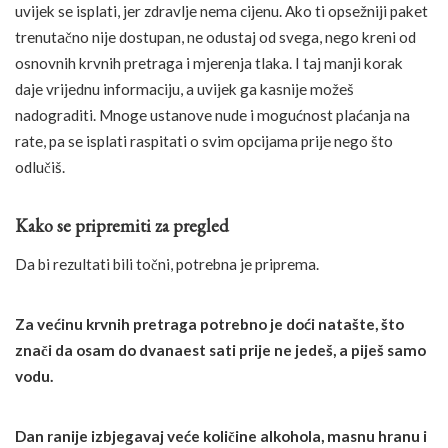
uvijek se isplati, jer zdravlje nema cijenu. Ako ti opsežniji paket
trenutačno nije dostupan, ne odustaj od svega, nego kreni od
osnovnih krvnih pretraga i mjerenja tlaka. I taj manji korak
daje vrijednu informaciju, a uvijek ga kasnije možeš
nadograditi. Mnoge ustanove nude i mogućnost plaćanja na
rate, pa se isplati raspitati o svim opcijama prije nego što
odlučiš.
Kako se pripremiti za pregled
Da bi rezultati bili točni, potrebna je priprema.
Za većinu krvnih pretraga potrebno je doći natašte, što
znači da osam do dvanaest sati prije ne jedeš, a piješ samo
vodu.
Dan ranije izbjegavaj veće količine alkohola, masnu hranu i