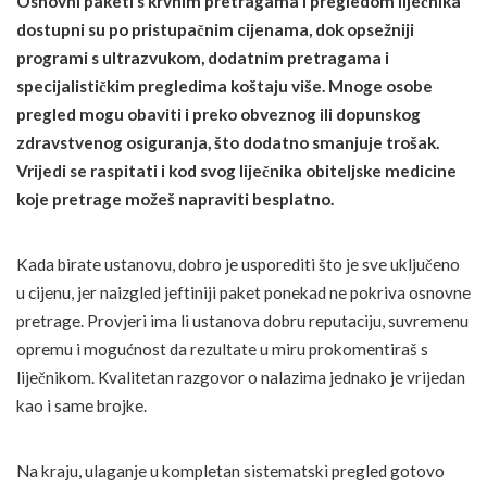
Osnovni paketi s krvnim pretragama i pregledom liječnika
dostupni su po pristupačnim cijenama, dok opsežniji
programi s ultrazvukom, dodatnim pretragama i
specijalističkim pregledima koštaju više. Mnoge osobe
pregled mogu obaviti i preko obveznog ili dopunskog
zdravstvenog osiguranja, što dodatno smanjuje trošak.
Vrijedi se raspitati i kod svog liječnika obiteljske medicine
koje pretrage možeš napraviti besplatno.
Kada birate ustanovu, dobro je usporediti što je sve uključeno
u cijenu, jer naizgled jeftiniji paket ponekad ne pokriva osnovne
pretrage. Provjeri ima li ustanova dobru reputaciju, suvremenu
opremu i mogućnost da rezultate u miru prokomentiraš s
liječnikom. Kvalitetan razgovor o nalazima jednako je vrijedan
kao i same brojke.
Na kraju, ulaganje u kompletan sistematski pregled gotovo