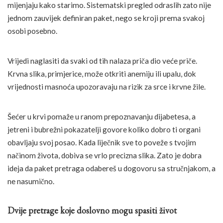
mijenjaju kako starimo. Sistematski pregled odraslih zato nije
jednom zauvijek definiran paket, nego se kroji prema svakoj
osobi posebno.
Vrijedi naglasiti da svaki od tih nalaza priča dio veće priče.
Krvna slika, primjerice, može otkriti anemiju ili upalu, dok
vrijednosti masnoća upozoravaju na rizik za srce i krvne žile.
Šećer u krvi pomaže u ranom prepoznavanju dijabetesa, a
jetreni i bubrežni pokazatelji govore koliko dobro ti organi
obavljaju svoj posao. Kada liječnik sve to poveže s tvojim
načinom života, dobiva se vrlo precizna slika. Zato je dobra
ideja da paket pretraga odabereš u dogovoru sa stručnjakom, a
ne nasumično.
Dvije pretrage koje doslovno mogu spasiti život