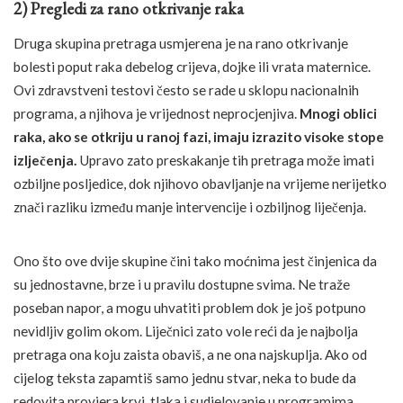
2) Pregledi za rano otkrivanje raka
Druga skupina pretraga usmjerena je na rano otkrivanje
bolesti poput raka debelog crijeva, dojke ili vrata maternice.
Ovi zdravstveni testovi često se rade u sklopu nacionalnih
programa, a njihova je vrijednost neprocjenjiva.
Mnogi oblici
raka, ako se otkriju u ranoj fazi, imaju izrazito visoke stope
izlječenja.
Upravo zato preskakanje tih pretraga može imati
ozbiljne posljedice, dok njihovo obavljanje na vrijeme nerijetko
znači razliku između manje intervencije i ozbiljnog liječenja.
Ono što ove dvije skupine čini tako moćnima jest činjenica da
su jednostavne, brze i u pravilu dostupne svima. Ne traže
poseban napor, a mogu uhvatiti problem dok je još potpuno
nevidljiv golim okom. Liječnici zato vole reći da je najbolja
pretraga ona koju zaista obaviš, a ne ona najskuplja. Ako od
cijelog teksta zapamtiš samo jednu stvar, neka to bude da
redovita provjera krvi, tlaka i sudjelovanje u programima