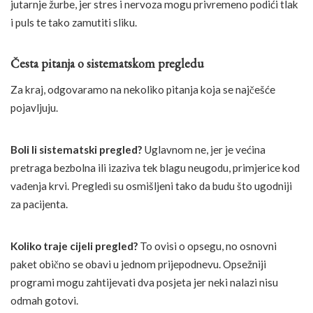
jutarnje žurbe, jer stres i nervoza mogu privremeno podići tlak
i puls te tako zamutiti sliku.
Česta pitanja o sistematskom pregledu
Za kraj, odgovaramo na nekoliko pitanja koja se najčešće
pojavljuju.
Boli li sistematski pregled?
Uglavnom ne, jer je većina
pretraga bezbolna ili izaziva tek blagu neugodu, primjerice kod
vađenja krvi. Pregledi su osmišljeni tako da budu što ugodniji
za pacijenta.
Koliko traje cijeli pregled?
To ovisi o opsegu, no osnovni
paket obično se obavi u jednom prijepodnevu. Opsežniji
programi mogu zahtijevati dva posjeta jer neki nalazi nisu
odmah gotovi.