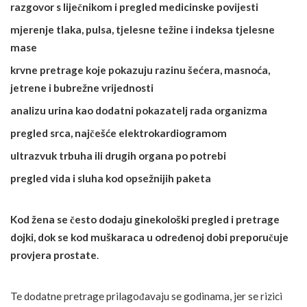
razgovor s liječnikom i pregled medicinske povijesti
mjerenje tlaka, pulsa, tjelesne težine i
indeksa tjelesne
mase
krvne pretrage koje pokazuju razinu šećera, masnoća,
jetrene i bubrežne vrijednosti
analizu urina kao dodatni pokazatelj rada organizma
pregled srca, najčešće elektrokardiogramom
ultrazvuk trbuha ili drugih organa po potrebi
pregled vida i sluha kod opsežnijih paketa
Kod žena se često dodaju ginekološki pregled i pretrage
dojki, dok se kod muškaraca u određenoj dobi preporučuje
provjera prostate
.
Te dodatne pretrage prilagođavaju se godinama, jer se rizici