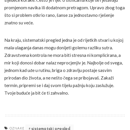
sljedeće korake. Često je riječ o sitnicama koje se rješavaju
promjenom navika ili dodatnom pretragom. Upravo zbog toga
što si problem otkrio rano, šanse za jednostavno rješenje
znatno su veće.
Na kraju, sistematski pregled jedna je od rijetkih stvari u kojoj
mala ulaganja danas mogu donijeti golemu razliku sutra.
Zdravstvena kontrola ne mora biti stresna ni komplicirana, a
mir koji donosi dobar nalaz neprocjenjiv je. Najbolje od svega,
jednom kad uđe u rutinu, briga o zdravlju postaje sasvim
prirodan dio života, a ne nešto čega se pribojavaš. Zakaži
termin, pripremi se i daj svom tijelu pažnju koju zaslužuje.
Tvoje buduće ja bit će ti zahvalno.
sistematski pregled
OZNAKE