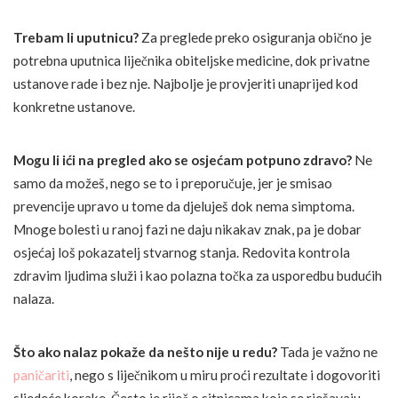
Trebam li uputnicu?
Za preglede preko osiguranja obično je
potrebna uputnica liječnika obiteljske medicine, dok privatne
ustanove rade i bez nje. Najbolje je provjeriti unaprijed kod
konkretne ustanove.
Mogu li ići na pregled ako se osjećam potpuno zdravo?
Ne
samo da možeš, nego se to i preporučuje, jer je smisao
prevencije upravo u tome da djeluješ dok nema simptoma.
Mnoge bolesti u ranoj fazi ne daju nikakav znak, pa je dobar
osjećaj loš pokazatelj stvarnog stanja. Redovita kontrola
zdravim ljudima služi i kao polazna točka za usporedbu budućih
nalaza.
Što ako nalaz pokaže da nešto nije u redu?
Tada je važno ne
paničariti
, nego s liječnikom u miru proći rezultate i dogovoriti