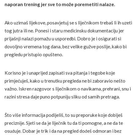
naporan trening jer sve to može poremetiti nalaze.
Ako uzimaš lijekove, posavjetuj se s liječnikom trebaš li ih uzeti
tog jutra ili ne. Ponesi i staru medicinsku dokumentaciju jer
prijašnji nalazi pomažu u usporedbi. Dobro je i osigurati si
dovoljno vremena tog dana, bez velike gužve poslije, kako bi
pregledu pristupio opušteno.
Korisno je i unaprijed zapisati sva pitanja i tegobe koje
primjećuješ, kako u trenutku pregleda ne bi zaboravio nešto
važno. Iskren razgovor s liječnikom o navikama, prehrani, snu i
razini stresa daje puno potpuniju sliku od samih pretraga.
Što više informacija podijeliš, to su preporuke koje dobiješ
preciznije. Sjeti se da je liječnik tu da ti pomogne, a ne da te
osuđuje. Dobar je trik i da na pregled dođeš odmoran i bez