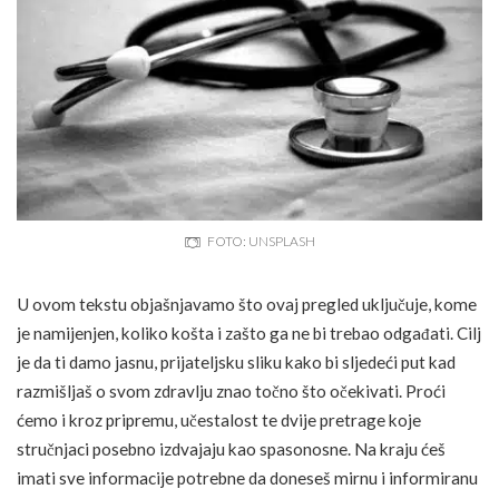
FOTO: UNSPLASH
U ovom tekstu objašnjavamo što ovaj pregled uključuje, kome
je namijenjen, koliko košta i zašto ga ne bi trebao odgađati. Cilj
je da ti damo jasnu, prijateljsku sliku kako bi sljedeći put kad
razmišljaš o svom zdravlju znao točno što očekivati. Proći
ćemo i kroz pripremu, učestalost te dvije pretrage koje
stručnjaci posebno izdvajaju kao spasonosne. Na kraju ćeš
imati sve informacije potrebne da doneseš mirnu i informiranu