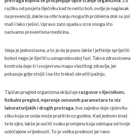
pretraga kojima se procjenjuje opće stanje organizma.
Za
razliku od posjeta liječniku kad te nešto boli, ovdje je naglasak
na prevenciji, dakle na otkrivanju mogućih problema dok su još
mali i lako rješivi. Upravo zato spada u srce onoga što
nazivamo preventivna medicina.
Ideja je jednostavna, a to je da je puno lakše i jeftinije spriječiti
bolest nego je liječiti u uznapredovaloj fazi. Takva zdravstvena
kontrola daje ti i svojevrsnu mapu vlastitog zdravlja, jer
pokazuje gdje stojiš i na što trebaš obratiti pažnju.
Tipičan pregled organizma uključuje
razgovor s liječnikom,
fizikalni pregled, mjerenje osnovnih parametara te niz
laboratorijskih i drugih pretraga.
Sve zajedno daje cjelovitu
sliku koja se onda može pratiti kroz godine. Kad jednom imaš
te brojke, lakše je uočiti svaku promjenu koja odstupa od tvoje
uobičajene vrijednosti. To je velika prednost jer rano