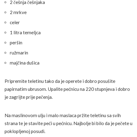
2 češnja češnjaka
2 mrkve
celer
1 litra temeljca
peršin
ružmarin
majčina dušica
Pripremite teletinu tako da je operete i dobro posušite
papirnatim ubrusom. Upalite pećnicu na 220 stupnjeva i dobro
je zagrijte prije pečenja.
Na maslinovom ulju i malo maslaca pržite teletinu sa svih
strana te je stavite peći u pećnicu. Najbolje bi bilo da je pečete u
poklopljenoj posudi.