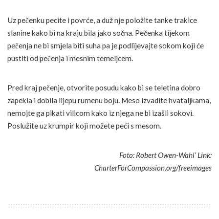
Uz pečenku pecite i povrće, a duž nje položite tanke trakice
slanine kako bi na kraju bila jako sočna. Pečenka tijekom
pečenja ne bi smjela biti suha pa je podlijevajte sokom koji će
pustiti od pečenja i mesnim temeljcem.
Pred kraj pečenje, otvorite posudu kako bi se teletina dobro
zapekla i dobila lijepu rumenu boju. Meso izvadite hvataljkama,
nemojte ga pikati vilicom kako iz njega ne bi izašli sokovi.
Poslužite uz krumpir koji možete peći s mesom.
Foto: Robert Owen-Wahl’ Link:
CharterForCompassion.org/freeimages