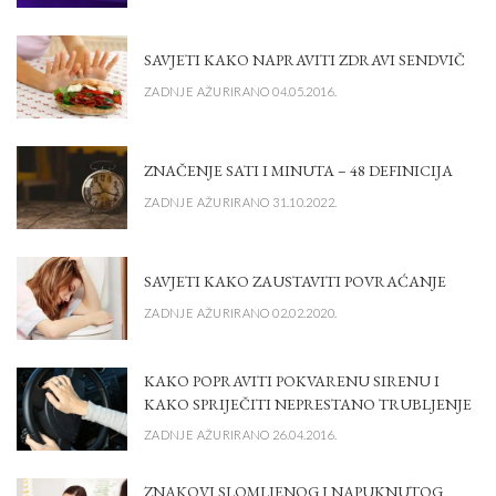
SAVJETI KAKO NAPRAVITI ZDRAVI SENDVIČ
ZADNJE AŽURIRANO 04.05.2016.
ZNAČENJE SATI I MINUTA – 48 DEFINICIJA
ZADNJE AŽURIRANO 31.10.2022.
SAVJETI KAKO ZAUSTAVITI POVRAĆANJE
ZADNJE AŽURIRANO 02.02.2020.
KAKO POPRAVITI POKVARENU SIRENU I
KAKO SPRIJEČITI NEPRESTANO TRUBLJENJE
ZADNJE AŽURIRANO 26.04.2016.
ZNAKOVI SLOMLJENOG I NAPUKNUTOG