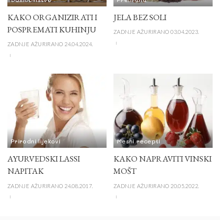
KAKO ORGANIZIRATI I
JELA BEZ SOLI
POSPREMATI KUHINJU
ZADNJE AŽURIRANO 03.04.2023.
ZADNJE AŽURIRANO 24.04.2024.
Prirodni lijekovi
Mesni recepti
AYURVEDSKI LASSI
KAKO NAPRAVITI VINSKI
NAPITAK
MOŠT
ZADNJE AŽURIRANO 24.08.2017.
ZADNJE AŽURIRANO 20.05.2022.