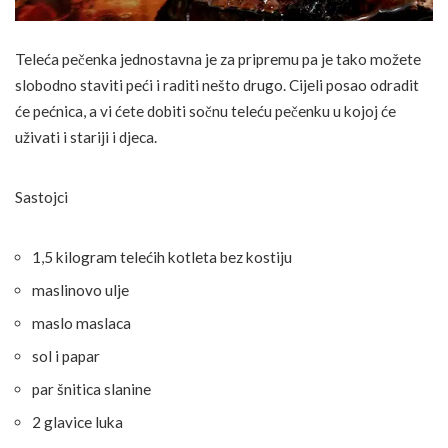
Teleća pečenka jednostavna je za pripremu pa je tako možete
slobodno staviti peći i raditi nešto drugo. Cijeli posao odradit
će pećnica, a vi ćete dobiti sočnu teleću pečenku u kojoj će
uživati i stariji i djeca.
Sastojci
1,5 kilogram telećih kotleta bez kostiju
maslinovo ulje
maslo maslaca
sol i papar
par šnitica slanine
2 glavice luka