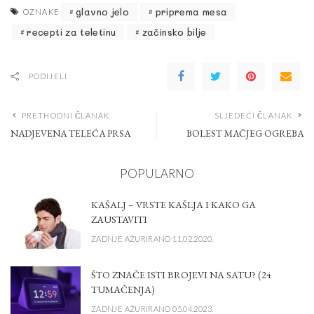
glavno jelo
priprema mesa
OZNAKE
recepti za teletinu
začinsko bilje
PODIJELI
PRETHODNI ČLANAK
SLJEDEĆI ČLANAK
NADJEVENA TELEĆA PRSA
BOLEST MAČJEG OGREBA
POPULARNO
KAŠALJ – VRSTE KAŠLJA I KAKO GA
ZAUSTAVITI
ZADNJE AŽURIRANO 11.02.2020.
ŠTO ZNAČE ISTI BROJEVI NA SATU? (24
TUMAČENJA)
ZADNJE AŽURIRANO 05.04.2023.