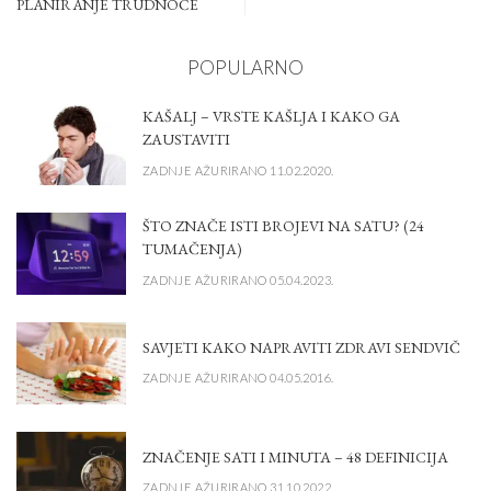
PLANIRANJE TRUDNOĆE
POPULARNO
KAŠALJ – VRSTE KAŠLJA I KAKO GA
ZAUSTAVITI
ZADNJE AŽURIRANO 11.02.2020.
ŠTO ZNAČE ISTI BROJEVI NA SATU? (24
TUMAČENJA)
ZADNJE AŽURIRANO 05.04.2023.
SAVJETI KAKO NAPRAVITI ZDRAVI SENDVIČ
ZADNJE AŽURIRANO 04.05.2016.
ZNAČENJE SATI I MINUTA – 48 DEFINICIJA
ZADNJE AŽURIRANO 31.10.2022.