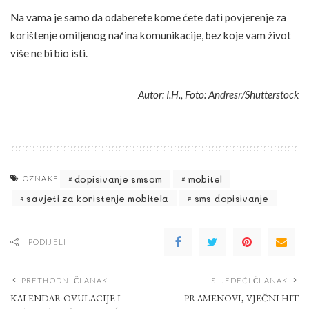
Na vama je samo da odaberete kome ćete dati povjerenje za
korištenje omiljenog načina komunikacije, bez koje vam život
više ne bi bio isti.
Autor: I.H., Foto: Andresr/Shutterstock
dopisivanje smsom
mobitel
OZNAKE
savjeti za koristenje mobitela
sms dopisivanje
PODIJELI
PRETHODNI ČLANAK
SLJEDEĆI ČLANAK
KALENDAR OVULACIJE I
PRAMENOVI, VJEČNI HIT