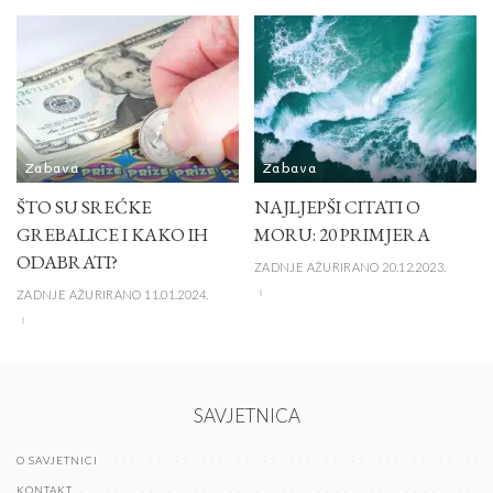
Zabava
Zabava
ŠTO SU SREĆKE
NAJLJEPŠI CITATI O
GREBALICE I KAKO IH
MORU: 20 PRIMJERA
ODABRATI?
ZADNJE AŽURIRANO 20.12.2023.
ZADNJE AŽURIRANO 11.01.2024.
SAVJETNICA
O SAVJETNICI
KONTAKT