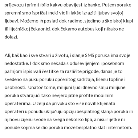
prijevozu i primiti bilo kakvu obavijest iz banke. Putem poruke
spremni smo ispričati neki vic ili lakše izraziti ljubav svojoj
ljubavi. Možemo ih poslati dok radimo, sjedimo u školskoj klupi
ili liječničkoj čekaonici, dok čekamo autobus koji nikako ne
dolazi.
Ali, baš kao i sve stvari u životu, i slanje SMS poruka ima svoje
nedostatke. I dok smo nekada s oduševljenjem i posebnom
pažnjom ispisivali čestitke za različite prigode, danas je to
svedeno na puku poruku općenitog sadržaja, lišenu topline i
osobnosti. Unatoč tome, milijuni ljudi dnevno šalju milijune
poruka stvarajući tako nevjerojatne profite mobilnim
operaterima. U želji da privuku što više novih klijenata
operateri u ponudu uključuju opciju besplatnog slanja poruka ili
njihovu cijenu svode na svega nekoliko lipa, a nisu rijetke ni
ponude kojima se dio poruka može besplatno slati internetom.