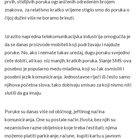
prvih, stidljivih poruka ograničenih određenim brojem
znakova, za relativno kratko vrijeme stiglo smo do poruka o
čijoj dužini više ne boramo brinuti.
Izrazito napredna telekomunikacijska industrija omogućila je
da se danas proizvode mobiteli koji podržavaju i najduže
poruke. No, ako i nemate takav uređaj, dugu poruku svejedno
ćete dobiti, ali kao niz manjih, kratkih poruka. Slanje SMS-ova
posebno je popularno među mladima, koji su čak osmislili i
posebni jezik komuniciranja. Jednostavne riječi ili često samo
njihova početna slova, tako dobivaju smisao za koji nismo niti
slutili da ga imaju.
Poruke su danas više od običnog, jeftinog načina
komuniciranja. One su postale način života, bez njih su
nezamislive razne obljetnice koje treba čestitati; njima
možemo platiti parkiranje, račune, kupiti kartu u javnom