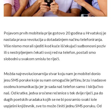
Pojavom prvih mobitela prije gotovo 20 godina u Hrvatskoj je
nastala prava revolucija u dotadašnjem načinu telefoniranja.
Više nismo morali sjediti kod kuće iščekujući sudbonosni poziv
ili s nestrpljenjem čekati svoj red na telefon, postali smo
slobodni u svakom smislu te riječi.
Možda najrevolucionarnija stvar koju nam je mobitel donio
jesu SMS poruke koje su nam omogućile jeftinu, brzu i nadasve
osobnu komunikaciju jer je sada naš telefon samo i isključivo
naš. Od kratke, jedva sročene rečenice s tek dvije riječi, pa do
dugih poetskih uradaka kojih se ne bi posramio svaki iole
uspješni književnik, sve to može činiti jednu SMS poruku. Od