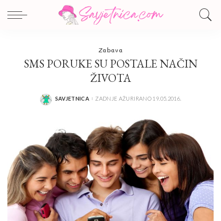
Zabava
SMS PORUKE SU POSTALE NAČIN
ŽIVOTA
SAVJETNICA
ZADNJE AŽURIRANO 19.05.2016.
POSTED
BY