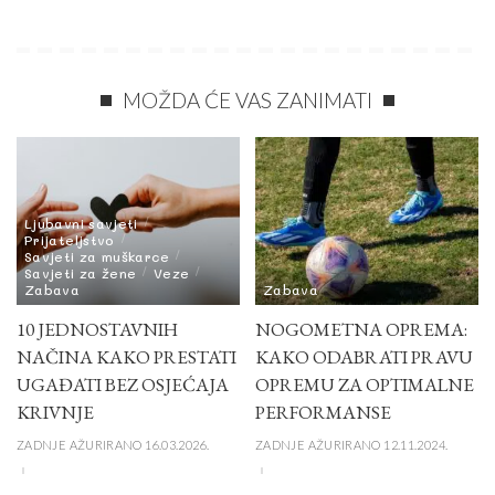
MOŽDA ĆE VAS ZANIMATI
Ljubavni savjeti
Prijateljstvo
Savjeti za muškarce
Savjeti za žene
Veze
Zabava
Zabava
10 JEDNOSTAVNIH
NOGOMETNA OPREMA:
NAČINA KAKO PRESTATI
KAKO ODABRATI PRAVU
UGAĐATI BEZ OSJEĆAJA
OPREMU ZA OPTIMALNE
KRIVNJE
PERFORMANSE
ZADNJE AŽURIRANO 16.03.2026.
ZADNJE AŽURIRANO 12.11.2024.