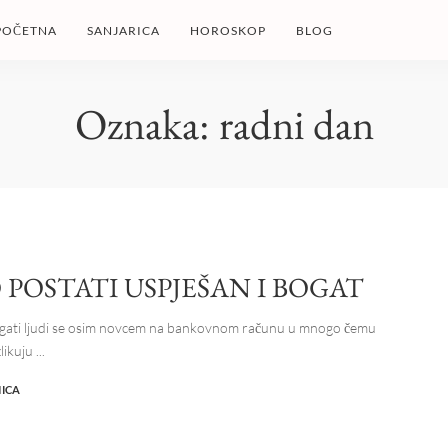
POČETNA
SANJARICA
HOROSKOP
BLOG
Oznaka:
radni dan
POSTATI USPJEŠAN I BOGAT
bogati ljudi se osim novcem na bankovnom računu u mnogo čemu
likuju
...
NICA