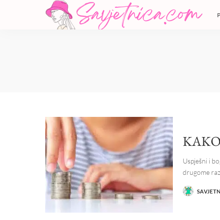
KAKO 
Uspješni i 
drugome raz
SAVJET
POSTED
BY