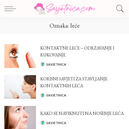
Oznaka:
leće
KONTAKTNE LEĆE – ODRŽAVANJE I
RUKOVANJE
SAVJETNICA
POSTED
BY
KORISNI SAVJETI ZA STAVLJANJE
KONTAKTNIH LEĆA
SAVJETNICA
POSTED
BY
KAKO SE NAVIKNUTI NA NOŠENJE LEĆA
SAVJETNICA
POSTED
BY