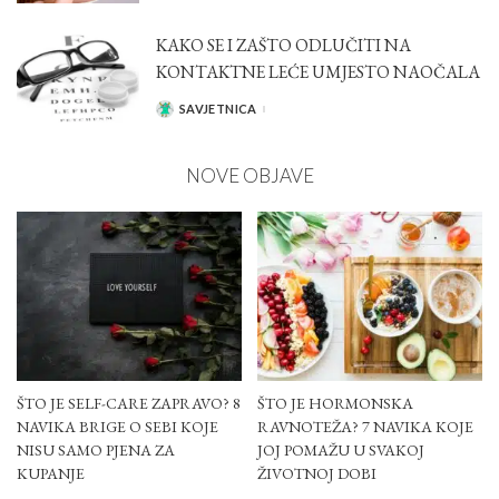
KAKO SE I ZAŠTO ODLUČITI NA
KONTAKTNE LEĆE UMJESTO NAOČALA
SAVJETNICA
POSTED
BY
NOVE OBJAVE
ŠTO JE SELF-CARE ZAPRAVO? 8
ŠTO JE HORMONSKA
NAVIKA BRIGE O SEBI KOJE
RAVNOTEŽA? 7 NAVIKA KOJE
NISU SAMO PJENA ZA
JOJ POMAŽU U SVAKOJ
KUPANJE
ŽIVOTNOJ DOBI