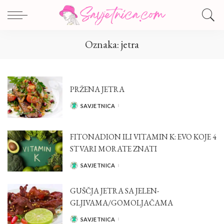
Oznaka:
jetra
PRŽENA JETRA
SAVJETNICA
POSTED
BY
FITONADION ILI VITAMIN K: EVO KOJE 4
STVARI MORATE ZNATI
SAVJETNICA
POSTED
BY
GUŠČJA JETRA SA JELEN-
GLJIVAMA/GOMOLJAČAMA
SAVJETNICA
POSTED