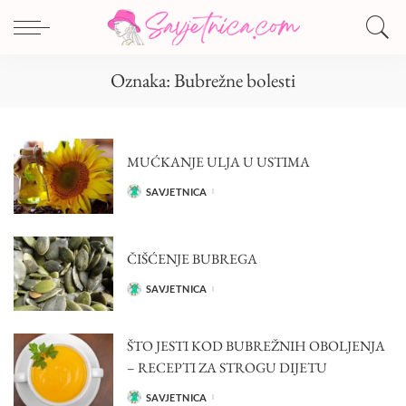
Oznaka:
Bubrežne bolesti
MUĆKANJE ULJA U USTIMA
SAVJETNICA
POSTED
BY
ČIŠĆENJE BUBREGA
SAVJETNICA
POSTED
BY
ŠTO JESTI KOD BUBREŽNIH OBOLJENJA
– RECEPTI ZA STROGU DIJETU
SAVJETNICA
POSTED