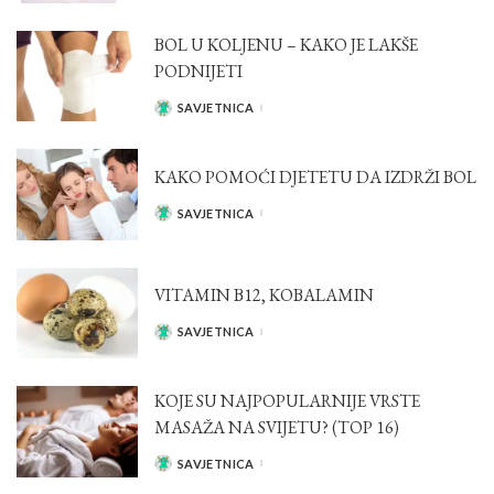
BY
BOL U KOLJENU – KAKO JE LAKŠE
PODNIJETI
SAVJETNICA
POSTED
BY
KAKO POMOĆI DJETETU DA IZDRŽI BOL
SAVJETNICA
POSTED
BY
VITAMIN B12, KOBALAMIN
SAVJETNICA
POSTED
BY
KOJE SU NAJPOPULARNIJE VRSTE
MASAŽA NA SVIJETU? (TOP 16)
SAVJETNICA
POSTED
BY