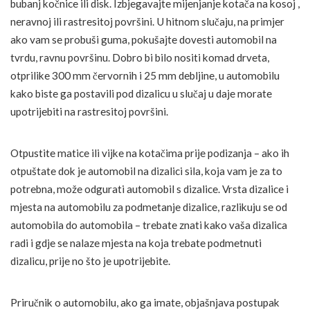
bubanj kočnice ili disk. Izbjegavajte mijenjanje kotača na kosoj ,
neravnoj ili rastresitoj površini. U hitnom slučaju, na primjer
ako vam se probuši guma, pokušajte dovesti automobil na
tvrdu, ravnu površinu. Dobro bi bilo nositi komad drveta,
otprilike 300 mm červornih i 25 mm debljine, u automobilu
kako biste ga postavili pod dizalicu u slučaj u daje morate
upotrijebiti na rastresitoj površini.
Otpustite matice ili vijke na kotačima prije podizanja – ako ih
otpuštate dok je automobil na dizalici sila, koja vam je za to
potrebna, može odgurati automobil s dizalice. Vrsta dizalice i
mjesta na automobilu za podmetanje dizalice, razlikuju se od
automobila do automobila – trebate znati kako vaša dizalica
radi i gdje se nalaze mjesta na koja trebate podmetnuti
dizalicu, prije no što je upotrijebite.
Priručnik o automobilu, ako ga imate, objašnjava postupak