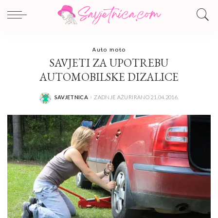
Auto moto
SAVJETI ZA UPOTREBU
AUTOMOBILSKE DIZALICE
SAVJETNICA
ZADNJE AŽURIRANO 21.04.2016.
POSTED
BY