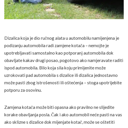
Dizalica koja je dio ručnog alata u automobilu namijenjena je
podizanju automobila radi zamjene kotača – nemojte je
upotrebljavati samostalno kao potporanj automobila dok
obavljate kakav drugi posao, pogotovo ako namjeravate raditi
ispod automobila. Bilo koja sila koju primijenite može
uzrokovati pad automobila s dizalice ili dizalica jednostavno
može pasti zbog istrošenosti ili oštećenja – stoga upotrijebite
potporu za osovinu.
Zamjena kotača može biti opasna ako pravilno ne slijedite
korake obavljanja posla. Čak i ako automobil neće pasti na vas
ako sklizne s dizalice dok mijenjate kotač, može se oštetiti