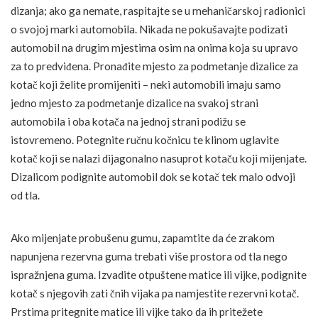
dizanja; ako ga nemate, raspitajte se u mehaničarskoj radionici
o svojoj marki automobila. Nikada ne pokušavajte podizati
automobil na drugim mjestima osim na onima koja su upravo
za to predviđena. Pronađite mjesto za podmetanje dizalice za
kotač koji želite promijeniti – neki automobili imaju samo
jedno mjesto za podmetanje dizalice na svakoj strani
automobila i oba kotača na jednoj strani podižu se
istovremeno. Potegnite ručnu kočnicu te klinom uglavite
kotač koji se nalazi dijagonalno nasuprot kotaču koji mijenjate.
Dizalicom podignite automobil dok se kotač tek malo odvoji
od tla.
Ako mijenjate probušenu gumu, zapamtite da će zrakom
napunjena rezervna guma trebati više prostora od tla nego
ispražnjena guma. Izvadite otpuštene matice ili vijke, podignite
kotač s njegovih zati čnih vijaka pa namjestite rezervni kotač.
Prstima pritegnite matice ili vijke tako da ih pritežete