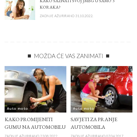
KAKO SAZNATI SVOJ JMBG U SAMO 3
KORAKA?
ZADNJE AŽURIRANO 31.10.2022.
MOŽDA ĆE VAS ZANIMATI
Auto moto
Auto moto
KAKO PROMIJENITI
SAVJETI ZA PRANJE
GUMU NA AUTOMOBILU
AUTOMOBILA
ZADNJE AŽURIRANO 23.08.2022.
ZADNJE AŽURIRANO 07.04.2017.