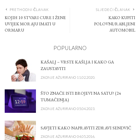
PRETHODNI ČLANAK
SLJEDEĆI ČLANAK
KOJIH 10 STVARI CURE I ŽENE
KAKO KUPITI
UVIJEK MORAJU IMATI U
POLOVNI/RABLJENI
ORMARU
AUTOMOBIL
POPULARNO
KAŠALJ – VRSTE KAŠLJA I KAKO GA
ZAUSTAVITI
ZADNJE AŽURIRANO 11.02.2020.
ŠTO ZNAČE ISTI BROJEVI NA SATU? (24
TUMAČENJA)
ZADNJE AŽURIRANO 05.04.2023.
SAVJETI KAKO NAPRAVITI ZDRAVI SENDVIČ
ZADNJE AŽURIRANO 04.05.2016.