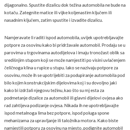
dijagonalno. Spustite dizalicu dok težina automobila ne bude na
kotaču. Zategnite matice ili vijke koljenastim ključem ili
nasadnim ključem, zatim spustite i izvadite dizalicu.
Namjeravate li raditi ispod automobila, uvijek upotrebljavajte
potpore za osovinu kako bi pridržavale automobil. Prodaju se u
parovima u trgovinama autodijelova i imaju tronožast oblik sa
središnjim stupom koji se može namjestiti po visini uvlačenjem
čeličnoga klina u rupice u stupu. Iako se nazivaju potpore za
osovinu, može ih se upotrijebiti za podupiranje automobila pod
bilo kojim konstrukcijskim dijelovima koj i su dovoljno jaki
kako bi izdržali njegovu težinu, kao što su mj esta za
podmetanje dizalice za automobil ili glavni dijelovi ovjesa ako
rad zahtijeva podizanje ovjesa. Nikada ih ne upotrebljavajte
ispod metalnoga lima bez potpore, ispod poluga spone
mehanizama za upravljanje ili taložnika motora. Kako biste
namjestili potporu za osovinu na mjesto, podignite automobil