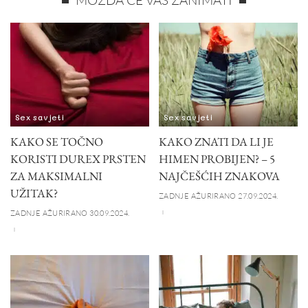
Sex savjeti
Sex savjeti
KAKO SE TOČNO
KAKO ZNATI DA LI JE
KORISTI DUREX PRSTEN
HIMEN PROBIJEN? – 5
ZA MAKSIMALNI
NAJČEŠĆIH ZNAKOVA
UŽITAK?
ZADNJE AŽURIRANO 27.09.2024.
ZADNJE AŽURIRANO 30.09.2024.