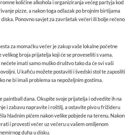
romne količine alkohola i organiziranja većeg partyja kod
čivanje pizze, a nakon toga odlazak po brojnim birtijama
 diska. Ponovno savjet za završetak večeri ili bolje rečeno
 česta za momačku večer je zakup vaše lokalne početne
 velikog broja prijatelja koji će se proveseliti s vama.
nećete imati samo muško društvo tako da će svi vaši
dovoljni. U kafiću možete postaviti i švedski stol te zaposliti
ako ne bi imali problema sa nepoželjnim gostima.
e paintball dana. Okupite svoje prijatelja i odvedite ih na
je i zabavu napravite i roštilj, a ostavite pivo u frižideru
ežila hladnim pićem nakon velike pobjede na terenu. Nakon
erati i provesti večer uz večeru u vašem omiljenom
 nemirnog duha u disku.