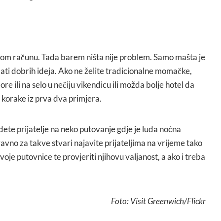
vom računu. Tada barem ništa nije problem. Samo mašta je
mati dobrih ideja. Ako ne želite tradicionalne momačke,
re ili na selo u nečiju vikendicu ili možda bolje hotel da
e korake iz prva dva primjera.
ete prijatelje na neko putovanje gdje je luda noćna
vno za takve stvari najavite prijateljima na vrijeme tako
je putovnice te provjeriti njihovu valjanost, a ako i treba
Foto: Visit Greenwich/Flickr