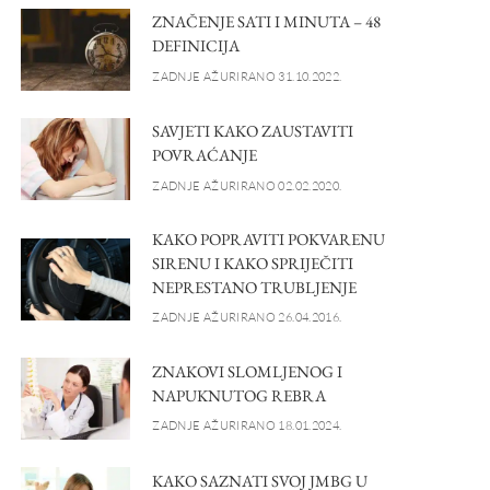
ZNAČENJE SATI I MINUTA – 48
DEFINICIJA
ZADNJE AŽURIRANO 31.10.2022.
SAVJETI KAKO ZAUSTAVITI
POVRAĆANJE
ZADNJE AŽURIRANO 02.02.2020.
KAKO POPRAVITI POKVARENU
SIRENU I KAKO SPRIJEČITI
NEPRESTANO TRUBLJENJE
ZADNJE AŽURIRANO 26.04.2016.
ZNAKOVI SLOMLJENOG I
NAPUKNUTOG REBRA
ZADNJE AŽURIRANO 18.01.2024.
KAKO SAZNATI SVOJ JMBG U