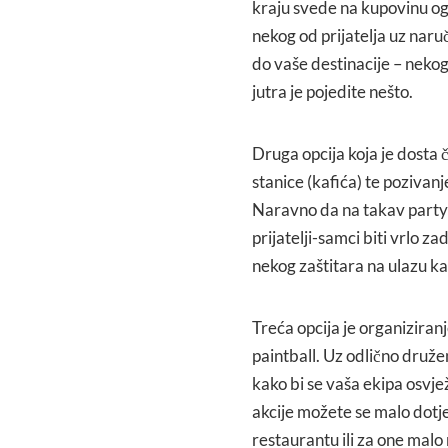
kraju svede na kupovinu og
nekog od prijatelja uz naru
do vaše destinacije – nekog
jutra je pojedite nešto.
Druga opcija koja je dosta
stanice (kafića) te pozivanje
Naravno da na takav party 
prijatelji-samci biti vrlo za
nekog zaštitara na ulazu k
Treća opcija je organiziranj
paintball. Uz odlično družen
kako bi se vaša ekipa osvj
akcije možete se malo dotj
restaurantu ili za one malo