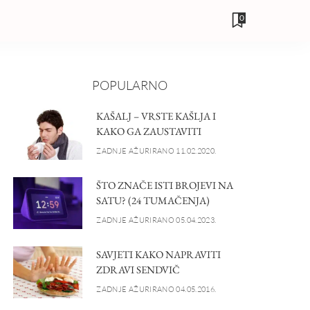
0
POPULARNO
KAŠALJ – VRSTE KAŠLJA I
KAKO GA ZAUSTAVITI
ZADNJE AŽURIRANO 11.02.2020.
ŠTO ZNAČE ISTI BROJEVI NA
SATU? (24 TUMAČENJA)
ZADNJE AŽURIRANO 05.04.2023.
SAVJETI KAKO NAPRAVITI
ZDRAVI SENDVIČ
ZADNJE AŽURIRANO 04.05.2016.