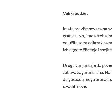
Veliki budžet
Imate previše novaca na s
granica. No, i tada treba i
odlučite se za odlazak na mo
izbjegnete čišćenje i spojit
Druga varijanta je da poved
zabava zagarantirana. Nara
da gospoda mogu pronaći svo
izvaditi nove.