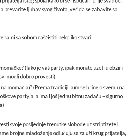
prijatelja istog spola kako bi se”‘ispucali” prije svadbe.
 prevarite ljubav svog života, već da se zabavite sa
sami sa sobom raščistiti nekoliko stvari:
d momačke? (Iako je vaš party, ipak morate uzeti u obzir i
 svi mogli dobro provesti)
ti na momačku? (Prema tradiciji kum se brine o svemu na
škove partyja, a ima i još jednu bitnu zadaću – sigurno
a)
sti svoje posljednje trenutke slobode uz striptizete i
ijeme brojne mladoženje odlučuju se za uži krug prijatelja,