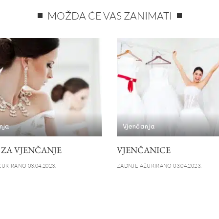
MOŽDA ĆE VAS ZANIMATI
nja
Vjenčanja
 ZA VJENČANJE
VJENČANICE
URIRANO 03.04.2023.
ZADNJE AŽURIRANO 03.04.2023.