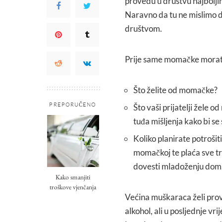
provedu u društvu najboljih 
Naravno da tu ne mislimo da
društvom.
Prije same momačke morate 
Što želite od momačke?
PREPORUČENO
Što vaši prijatelji žele o
tuđa mišljenja kako bi se
Koliko planirate potroši
momačkoj te plaća sve tro
dovesti mladoženju dom
Kako smanjiti
troškove vjenčanja
Većina muškaraca želi prove
alkohol, ali u posljednje vr