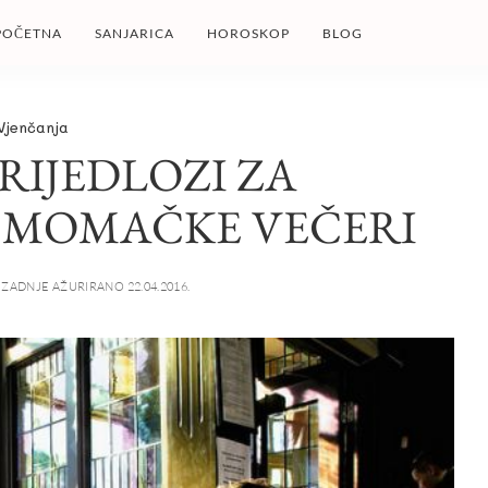
POČETNA
SANJARICA
HOROSKOP
BLOG
Vjenčanja
PRIJEDLOZI ZA
 MOMAČKE VEČERI
ZADNJE AŽURIRANO 22.04.2016.