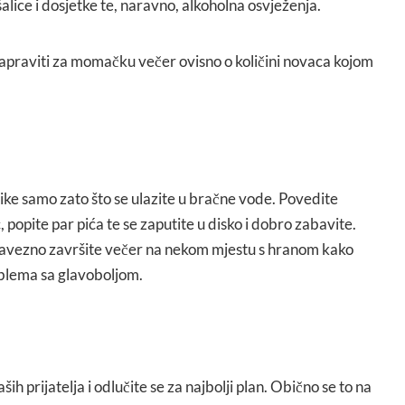
alice i dosjetke te, naravno, alkoholna osvježenja.
napraviti za momačku večer ovisno o količini novaca kojom
ike samo zato što se ulazite u bračne vode. Povedite
c, popite par pića te se zaputite u disko i dobro zabavite.
obavezno završite večer na nekom mjestu s hranom kako
oblema sa glavoboljom.
ih prijatelja i odlučite se za najbolji plan. Obično se to na