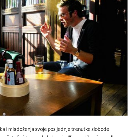
ka i mladoženja svoje posljednje trenutke slobode