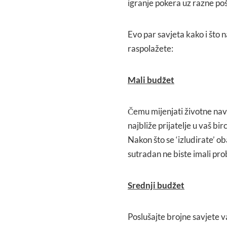
igranje pokera uz razne poš
Evo par savjeta kako i što 
raspolažete:
Mali budžet
Čemu mijenjati životne nav
najbliže prijatelje u vaš bir
Nakon što se ‘izludirate’ 
sutradan ne biste imali pr
Srednji budžet
Poslušajte brojne savjete vaš