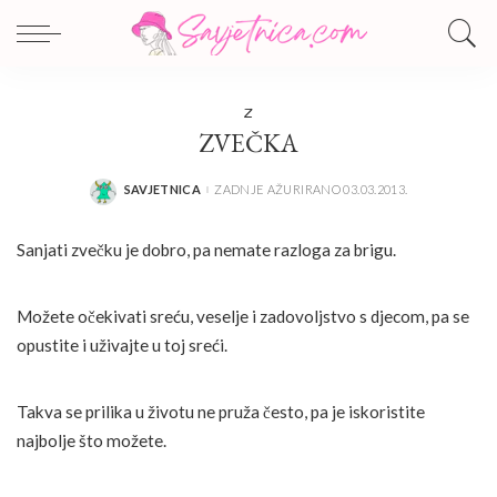
Z
ZVEČKA
SAVJETNICA
ZADNJE AŽURIRANO 03.03.2013.
POSTED
BY
Sanjati zvečku je dobro, pa nemate razloga za brigu.
Možete očekivati sreću, veselje i zadovoljstvo s djecom, pa se
opustite i uživajte u toj sreći.
Takva se prilika u životu ne pruža često, pa je iskoristite
najbolje što možete.