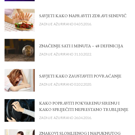
SAVJETI KAKO NAPRAVITI ZDRAVI SENDVIČ
ZADNJE AŽURIRANO 04.05.2016.
ZNAČENJE SATI I MINUTA – 48 DEFINICIJA
ZADNJE AŽURIRANO 31.10.2022.
SAVJETI KAKO ZAUSTAVITI POVRAĆANJE
ZADNJE AŽURIRANO 02.02.2020.
KAKO POPRAVITI POKVARENU SIRENU I
KAKO SPRIJEČITI NEPRESTANO TRUBLJENJE
ZADNJE AŽURIRANO 26.04.2016.
ZNAKOVI SLOMLJENOG I NAPUKNUTOG