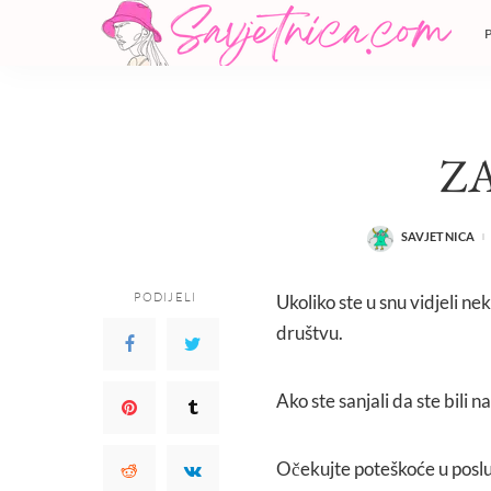
Z
SAVJETNICA
POSTED
BY
PODIJELI
Ukoliko ste u snu vidjeli ne
društvu.
Ako ste sanjali da ste bili na
Očekujte poteškoće u poslu 