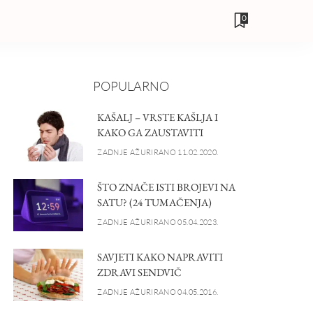
0
POPULARNO
KAŠALJ – VRSTE KAŠLJA I
KAKO GA ZAUSTAVITI
ZADNJE AŽURIRANO 11.02.2020.
ŠTO ZNAČE ISTI BROJEVI NA
SATU? (24 TUMAČENJA)
ZADNJE AŽURIRANO 05.04.2023.
SAVJETI KAKO NAPRAVITI
ZDRAVI SENDVIČ
ZADNJE AŽURIRANO 04.05.2016.