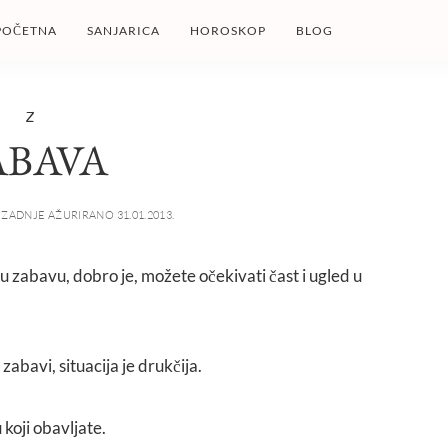
POČETNA
SANJARICA
HOROSKOP
BLOG
Z
ABAVA
ZADNJE AŽURIRANO 31.01.2013.
ku zabavu, dobro je, možete očekivati čast i ugled u
 zabavi, situacija je drukčija.
koji obavljate.