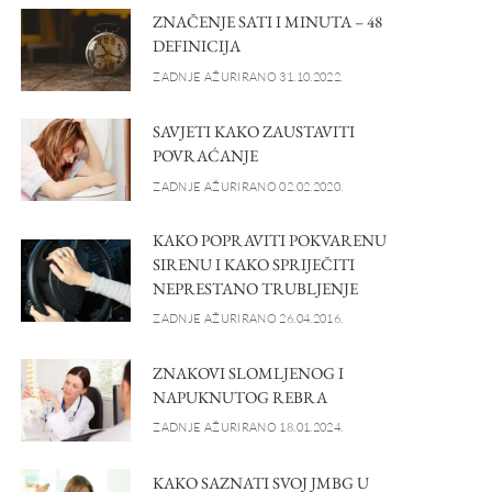
ZNAČENJE SATI I MINUTA – 48
DEFINICIJA
ZADNJE AŽURIRANO 31.10.2022.
SAVJETI KAKO ZAUSTAVITI
POVRAĆANJE
ZADNJE AŽURIRANO 02.02.2020.
KAKO POPRAVITI POKVARENU
SIRENU I KAKO SPRIJEČITI
NEPRESTANO TRUBLJENJE
ZADNJE AŽURIRANO 26.04.2016.
ZNAKOVI SLOMLJENOG I
NAPUKNUTOG REBRA
ZADNJE AŽURIRANO 18.01.2024.
KAKO SAZNATI SVOJ JMBG U