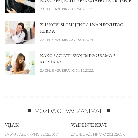
KAKO SPRIJEČITI NEPRESTANO TRUBLJENJE
ZADNJE AŽURIRANO 26.04.2016.
ZNAKOVI SLOMLJENOG I NAPUKNUTOG
REBRA
ZADNJE AŽURIRANO 18.01.2024.
KAKO SAZNATI SVOJ JMBG U SAMO 3
KORAKA?
ZADNJE AŽURIRANO 31.10.2022.
MOŽDA ĆE VAS ZANIMATI
VIJAK
VAĐENJE KRVI
ZADNJE AŽURIRANO 22.12.2017.
ZADNJE AŽURIRANO 20.12.2017.