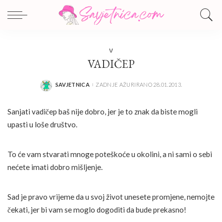
V
VADIČEP
SAVJETNICA
ZADNJE AŽURIRANO 28.01.2013.
POSTED
BY
Sanjati vadičep baš nije dobro, jer je to znak da biste mogli
upasti u loše društvo.
To će vam stvarati mnoge poteškoće u okolini, a ni sami o sebi
nećete imati dobro mišljenje.
Sad je pravo vrijeme da u svoj život unesete promjene, nemojte
čekati, jer bi vam se moglo dogoditi da bude prekasno!