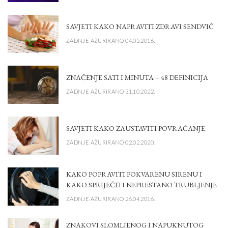
SAVJETI KAKO NAPRAVITI ZDRAVI SENDVIČ
ZADNJE AŽURIRANO 04.05.2016.
ZNAČENJE SATI I MINUTA – 48 DEFINICIJA
ZADNJE AŽURIRANO 31.10.2022.
SAVJETI KAKO ZAUSTAVITI POVRAĆANJE
ZADNJE AŽURIRANO 02.02.2020.
KAKO POPRAVITI POKVARENU SIRENU I
KAKO SPRIJEČITI NEPRESTANO TRUBLJENJE
ZADNJE AŽURIRANO 26.04.2016.
ZNAKOVI SLOMLJENOG I NAPUKNUTOG