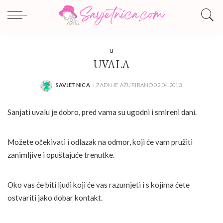
U
UVALA
SAVJETNICA
ZADNJE AŽURIRANO 02.04.2013.
POSTED
BY
Sanjati uvalu je dobro, pred vama su ugodni i smireni dani.
Možete očekivati i odlazak na odmor, koji će vam pružiti
zanimljive i opuštajuće trenutke.
Oko vas će biti ljudi koji će vas razumjeti i s kojima ćete
ostvariti jako dobar kontakt.