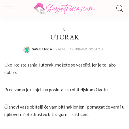
U
UTORAK
SAVJETNICA
ZADNJE AŽURIRANO 02.04.2013.
POSTED
BY
Ukoliko ste sanjali utorak, možete se veseliti, jer je to jako
dobro.
Pred vama je uspjeh na poslu, ali i u obiteljskom životu.
Članovi vaše obitelji će vam biti naklonjeni, pomagat će vam i u
njihovom ćete društvu biti sigurni i zaštićeni.