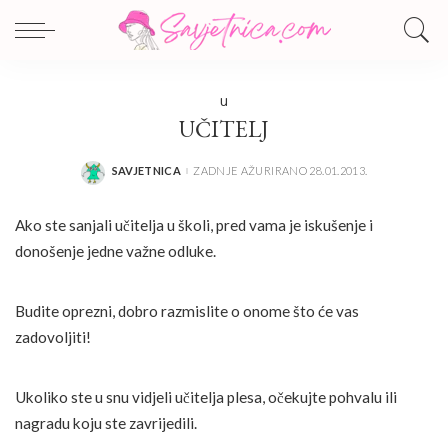
U
UČITELJ
SAVJETNICA
ZADNJE AŽURIRANO 28.01.2013.
POSTED
BY
Ako ste sanjali učitelja u školi, pred vama je iskušenje i
donošenje jedne važne odluke.
Budite oprezni, dobro razmislite o onome što će vas
zadovoljiti!
Ukoliko ste u snu vidjeli učitelja plesa, očekujte pohvalu ili
nagradu koju ste zavrijedili.