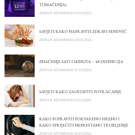
TUMAČENJA)
ZADNJE AŽURIRANO 05.04.2023.
SAVJETI KAKO NAPRAVITI ZDRAVI SENDVIČ
ZADNJE AŽURIRANO 04.05.2016.
ZNAČENJE SATI I MINUTA – 48 DEFINICIJA
ZADNJE AŽURIRANO 31.10.2022.
SAVJETI KAKO ZAUSTAVITI POVRAĆANJE
ZADNJE AŽURIRANO 02.02.2020.
KAKO POPRAVITI POKVARENU SIRENU I
KAKO SPRIJEČITI NEPRESTANO TRUBLJENJE
ZADNJE AŽURIRANO 26.04.2016.