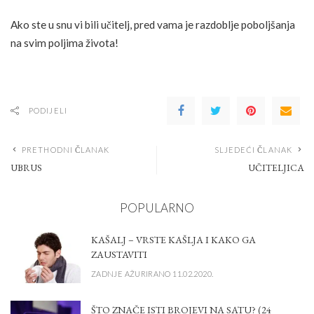
Ako ste u snu vi bili učitelj, pred vama je razdoblje poboljšanja
na svim poljima života!
PODIJELI
PRETHODNI ČLANAK
SLJEDEĆI ČLANAK
UBRUS
UČITELJICA
POPULARNO
KAŠALJ – VRSTE KAŠLJA I KAKO GA
ZAUSTAVITI
ZADNJE AŽURIRANO 11.02.2020.
ŠTO ZNAČE ISTI BROJEVI NA SATU? (24