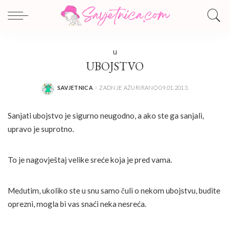
U
UBOJSTVO
SAVJETNICA
ZADNJE AŽURIRANO 09.01.2013.
POSTED
BY
Sanjati ubojstvo je sigurno neugodno, a ako ste ga sanjali,
upravo je suprotno.
To je nagovještaj velike sreće koja je pred vama.
Međutim, ukoliko ste u snu samo čuli o nekom ubojstvu, budite
oprezni, mogla bi vas snaći neka nesreća.