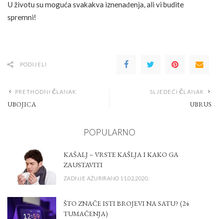
U životu su moguća svakakva iznenađenja, ali vi budite
spremni!
PODIJELI
PRETHODNI ČLANAK
SLJEDEĆI ČLANAK
UBOJICA
UBRUS
POPULARNO
KAŠALJ – VRSTE KAŠLJA I KAKO GA
ZAUSTAVITI
ZADNJE AŽURIRANO 11.02.2020.
ŠTO ZNAČE ISTI BROJEVI NA SATU? (24
TUMAČENJA)