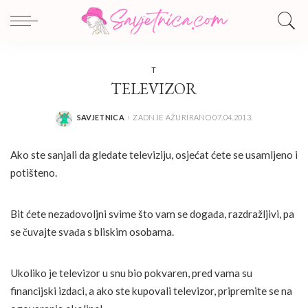
T
TELEVIZOR
SAVJETNICA
ZADNJE AŽURIRANO 07.04.2013.
POSTED
BY
Ako ste sanjali da gledate televiziju, osjećat ćete se usamljeno i
potišteno.
Bit ćete nezadovoljni svime što vam se događa, razdražljivi, pa
se čuvajte svađa s bliskim osobama.
Ukoliko je televizor u snu bio pokvaren, pred vama su
financijski izdaci, a ako ste kupovali televizor, pripremite se na