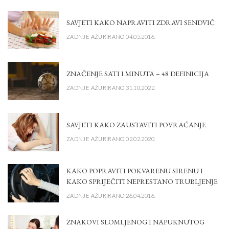
SAVJETI KAKO NAPRAVITI ZDRAVI SENDVIČ
ZADNJE AŽURIRANO 04.05.2016.
ZNAČENJE SATI I MINUTA – 48 DEFINICIJA
ZADNJE AŽURIRANO 31.10.2022.
SAVJETI KAKO ZAUSTAVITI POVRAĆANJE
ZADNJE AŽURIRANO 02.02.2020.
KAKO POPRAVITI POKVARENU SIRENU I
KAKO SPRIJEČITI NEPRESTANO TRUBLJENJE
ZADNJE AŽURIRANO 26.04.2016.
ZNAKOVI SLOMLJENOG I NAPUKNUTOG