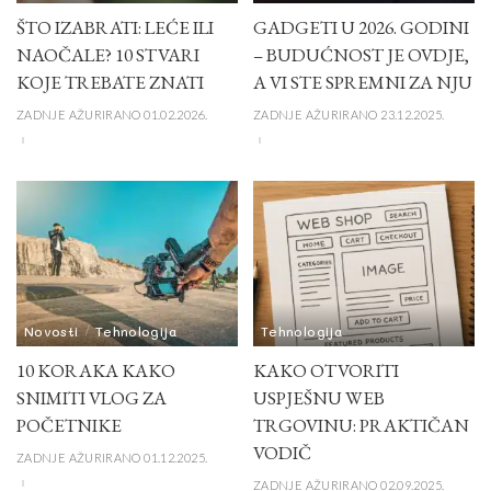
ŠTO IZABRATI: LEĆE ILI
GADGETI U 2026. GODINI
NAOČALE? 10 STVARI
– BUDUĆNOST JE OVDJE,
KOJE TREBATE ZNATI
A VI STE SPREMNI ZA NJU
ZADNJE AŽURIRANO 01.02.2026.
ZADNJE AŽURIRANO 23.12.2025.
Novosti
Tehnologija
Tehnologija
10 KORAKA KAKO
KAKO OTVORITI
SNIMITI VLOG ZA
USPJEŠNU WEB
POČETNIKE
TRGOVINU: PRAKTIČAN
VODIČ
ZADNJE AŽURIRANO 01.12.2025.
ZADNJE AŽURIRANO 02.09.2025.