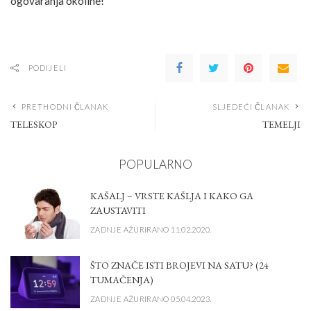
ogovaranja okoline!
PODIJELI
PRETHODNI ČLANAK
SLJEDEĆI ČLANAK
TELESKOP
TEMELJI
POPULARNO
KAŠALJ – VRSTE KAŠLJA I KAKO GA
ZAUSTAVITI
ZADNJE AŽURIRANO 11.02.2020.
ŠTO ZNAČE ISTI BROJEVI NA SATU? (24
TUMAČENJA)
ZADNJE AŽURIRANO 05.04.2023.