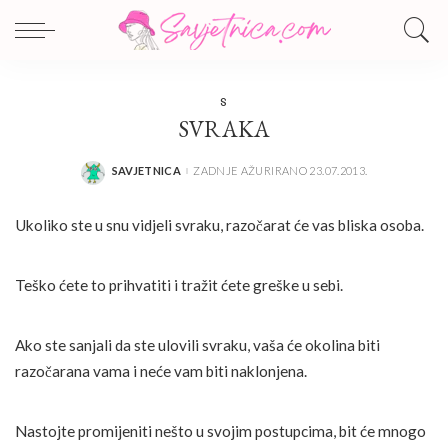
S
SVRAKA
SAVJETNICA
ZADNJE AŽURIRANO 23.07.2013.
POSTED
BY
Ukoliko ste u snu vidjeli svraku, razočarat će vas bliska osoba.
Teško ćete to prihvatiti i tražit ćete greške u sebi.
Ako ste sanjali da ste ulovili svraku, vaša će okolina biti
razočarana vama i neće vam biti naklonjena.
Nastojte promijeniti nešto u svojim postupcima, bit će mnogo