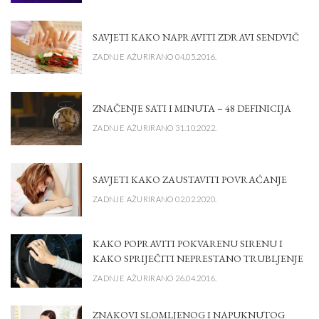
SAVJETI KAKO NAPRAVITI ZDRAVI SENDVIČ
ZADNJE AŽURIRANO 04.05.2016.
ZNAČENJE SATI I MINUTA – 48 DEFINICIJA
ZADNJE AŽURIRANO 31.10.2022.
SAVJETI KAKO ZAUSTAVITI POVRAĆANJE
ZADNJE AŽURIRANO 02.02.2020.
KAKO POPRAVITI POKVARENU SIRENU I
KAKO SPRIJEČITI NEPRESTANO TRUBLJENJE
ZADNJE AŽURIRANO 26.04.2016.
ZNAKOVI SLOMLJENOG I NAPUKNUTOG