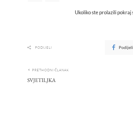
Ukoliko ste prolazili pokraj
Podijel
PODIJELI
PRETHODNI ČLANAK
SVJETILJKA