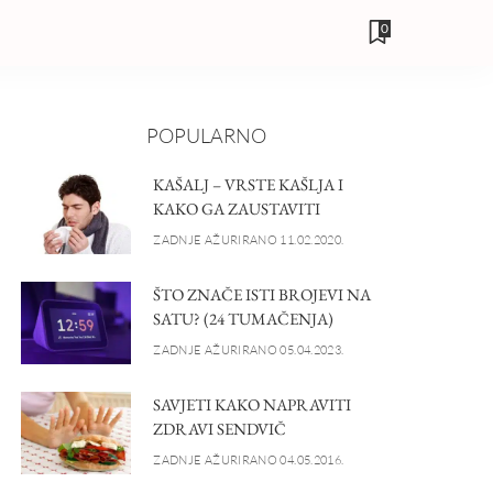
0
POPULARNO
KAŠALJ – VRSTE KAŠLJA I
KAKO GA ZAUSTAVITI
ZADNJE AŽURIRANO 11.02.2020.
ŠTO ZNAČE ISTI BROJEVI NA
SATU? (24 TUMAČENJA)
ZADNJE AŽURIRANO 05.04.2023.
SAVJETI KAKO NAPRAVITI
ZDRAVI SENDVIČ
ZADNJE AŽURIRANO 04.05.2016.