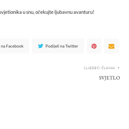
 svjetionika u snu, očekujte ljubavnu avanturu!
i na Facebook
Podijeli na Twitter
SLJEDEĆI ČLANAK
SVJETLO