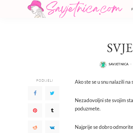
SVJ
SAVJETNICA
POSTED
BY
PODIJELI
Ako ste se u snu nalazili n
Nezadovoljni ste svojim sta
poduzmete.
Najprije se dobro odmorite,