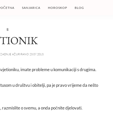
POČETNA
SANJARICA
HOROSKOP
BLOG
S
ETIONIK
ZADNJE AŽURIRANO 23.07.2013.
a svjetioniku, imate probleme u komunikaciji s drugima.
tusom u društvu i obitelji, pa je pravo vrijeme da nešto
 razmislite o svemu, a onda počnite djelovati.