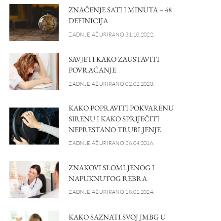
ZNAČENJE SATI I MINUTA – 48
DEFINICIJA
ZADNJE AŽURIRANO 31.10.2022.
SAVJETI KAKO ZAUSTAVITI
POVRAĆANJE
ZADNJE AŽURIRANO 02.02.2020.
KAKO POPRAVITI POKVARENU
SIRENU I KAKO SPRIJEČITI
NEPRESTANO TRUBLJENJE
ZADNJE AŽURIRANO 26.04.2016.
ZNAKOVI SLOMLJENOG I
NAPUKNUTOG REBRA
ZADNJE AŽURIRANO 18.01.2024.
KAKO SAZNATI SVOJ JMBG U