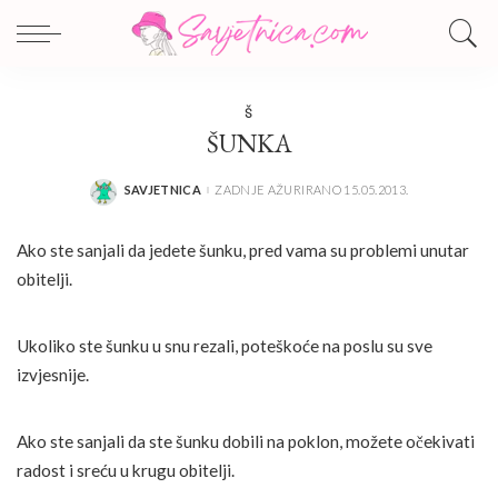
Š
ŠUNKA
SAVJETNICA
ZADNJE AŽURIRANO 15.05.2013.
POSTED
BY
Ako ste sanjali da jedete šunku, pred vama su problemi unutar
obitelji.
Ukoliko ste šunku u snu rezali, poteškoće na poslu su sve
izvjesnije.
Ako ste sanjali da ste šunku dobili na poklon, možete očekivati
radost i sreću u krugu obitelji.