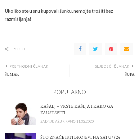
Ukoliko ste u snu kupovali šunku, nemojte trošiti bez
razmišljanja!
PODIJELI
PRETHODNI ČLANAK
SLJEDEĆI ČLANAK
ŠUMAR
ŠUPA
POPULARNO
KAŠALJ – VRSTE KAŠLJA I KAKO GA
ZAUSTAVITI
ZADNJE AŽURIRANO 11.02.2020.
ŠTO ZNAČE ISTI BROJEVI NA SATU? (24