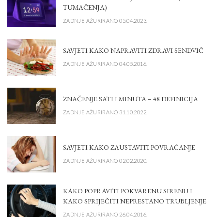
TUMAČENJA)
ZADNJE AŽURIRANO 05.04.2023.
SAVJETI KAKO NAPRAVITI ZDRAVI SENDVIČ
ZADNJE AŽURIRANO 04.05.2016.
ZNAČENJE SATI I MINUTA – 48 DEFINICIJA
ZADNJE AŽURIRANO 31.10.2022.
SAVJETI KAKO ZAUSTAVITI POVRAĆANJE
ZADNJE AŽURIRANO 02.02.2020.
KAKO POPRAVITI POKVARENU SIRENU I
KAKO SPRIJEČITI NEPRESTANO TRUBLJENJE
ZADNJE AŽURIRANO 26.04.2016.