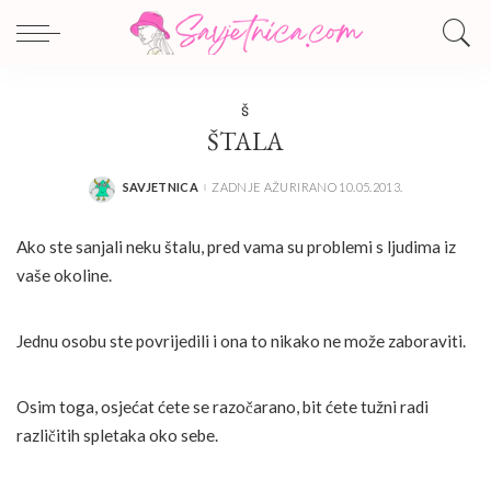
Š
ŠTALA
SAVJETNICA
ZADNJE AŽURIRANO 10.05.2013.
POSTED
BY
Ako ste sanjali neku štalu, pred vama su problemi s ljudima iz
vaše okoline.
Jednu osobu ste povrijedili i ona to nikako ne može zaboraviti.
Osim toga, osjećat ćete se razočarano, bit ćete tužni radi
različitih spletaka oko sebe.