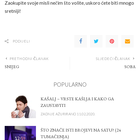
Zaokupite svoje misli nečim što volite, uskoro ćete biti mnogo
sretniji!
PODIJELI
PRETHODNI ČLANAK
SLJEDEĆI ČLANAK
SNIJEG
SOBA
POPULARNO
KAŠALJ – VRSTE KAŠLJA I KAKO GA
ZAUSTAVITI
ZADNJE AŽURIRANO 11.02.2020.
ŠTO ZNAČE ISTI BROJEVI NA SATU? (24
TUMAČENJA)