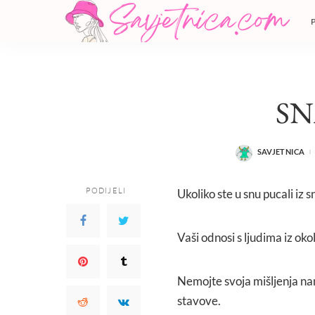
SN
SAVJETNICA
POSTED
BY
PODIJELI
Ukoliko ste u snu pucali iz 
Vaši odnosi s ljudima iz okoli
Nemojte svoja mišljenja nam
stavove.