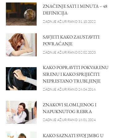
ZNAČENJE SATI I MINUTA – 48
DEFINICIJA
ZADNJE AŽURIRANO 31.10.2022.
SAVJETI KAKO ZAUSTAVITI
POVRAĆANJE
ZADNJE AŽURIRANO 02.02.2020.
KAKO POPRAVITI POKVARENU
SIRENU I KAKO SPRIJEČITI
NEPRESTANO TRUBLJENJE
ZADNJE AŽURIRANO 26.04.2016.
ZNAKOVI SLOMLJENOG I
NAPUKNUTOG REBRA
ZADNJE AŽURIRANO 18.01.2024.
KAKO SAZNATI SVOJ JMBG U