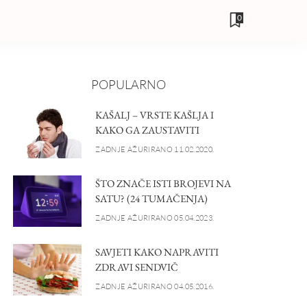
0
POPULARNO
KAŠALJ – VRSTE KAŠLJA I
KAKO GA ZAUSTAVITI
ZADNJE AŽURIRANO 11.02.2020.
ŠTO ZNAČE ISTI BROJEVI NA
SATU? (24 TUMAČENJA)
ZADNJE AŽURIRANO 05.04.2023.
SAVJETI KAKO NAPRAVITI
ZDRAVI SENDVIČ
ZADNJE AŽURIRANO 04.05.2016.