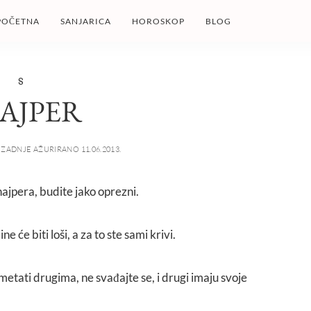
POČETNA
SANJARICA
HOROSKOP
BLOG
S
AJPER
ZADNJE AŽURIRANO 11.06.2013.
snajpera, budite jako oprezni.
ne će biti loši, a za to ste sami krivi.
etati drugima, ne svađajte se, i drugi imaju svoje