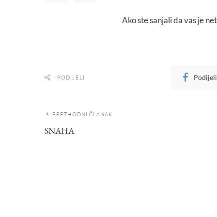
Ako ste sanjali da vas je ne
Podijel
PODIJELI
PRETHODNI ČLANAK
SNAHA