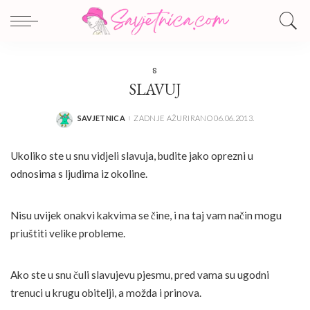
S
SLAVUJ
SAVJETNICA
ZADNJE AŽURIRANO 06.06.2013.
POSTED
BY
Ukoliko ste u snu vidjeli slavuja, budite jako oprezni u
odnosima s ljudima iz okoline.
Nisu uvijek onakvi kakvima se čine, i na taj vam način mogu
priuštiti velike probleme.
Ako ste u snu čuli slavujevu pjesmu, pred vama su ugodni
trenuci u krugu obitelji, a možda i prinova.