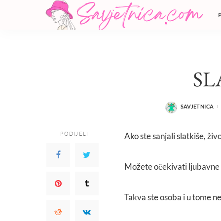
SL
SAVJETNICA
POSTED
BY
PODIJELI
Ako ste sanjali slatkiše, ži
Možete očekivati ljubavne pu
Takva ste osoba i u tome ne