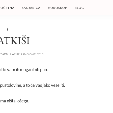
POČETNA
SANJARICA
HOROSKOP
BLOG
S
ATKIŠI
ZADNJE AŽURIRANO 06.06.2013.
vot bi vam ih mogao biti pun.
stolovine, a to će vas jako veseliti.
ma ništa lošega.