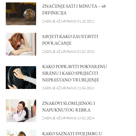
ZNAČENJE SATI I MINUTA – 48
DEFINICIJA
ZADNJE AŽURIRANO 31.10.2022.
SAVJETI KAKO ZAUSTAVITI
POVRAĆANJE
ZADNJE AŽURIRANO 02.02.2020.
KAKO POPRAVITI POKVARENU
SIRENU I KAKO SPRIJEČITI
NEPRESTANO TRUBLJENJE
ZADNJE AŽURIRANO 26.04.2016.
ZNAKOVI SLOMLJENOG I
NAPUKNUTOG REBRA
ZADNJE AŽURIRANO 18.01.2024.
KAKO SAZNATI SVOJ JMBG U