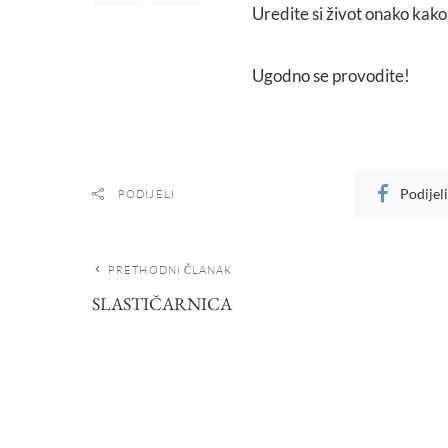
Uredite si život onako kako 
Ugodno se provodite!
Podijel
PODIJELI
PRETHODNI ČLANAK
SLASTIČARNICA