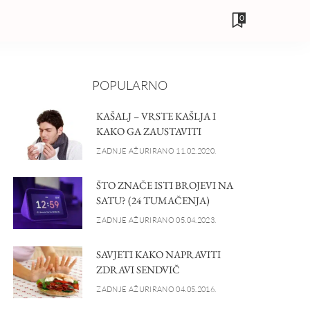
0
POPULARNO
KAŠALJ – VRSTE KAŠLJA I
KAKO GA ZAUSTAVITI
ZADNJE AŽURIRANO 11.02.2020.
ŠTO ZNAČE ISTI BROJEVI NA
SATU? (24 TUMAČENJA)
ZADNJE AŽURIRANO 05.04.2023.
SAVJETI KAKO NAPRAVITI
ZDRAVI SENDVIČ
ZADNJE AŽURIRANO 04.05.2016.