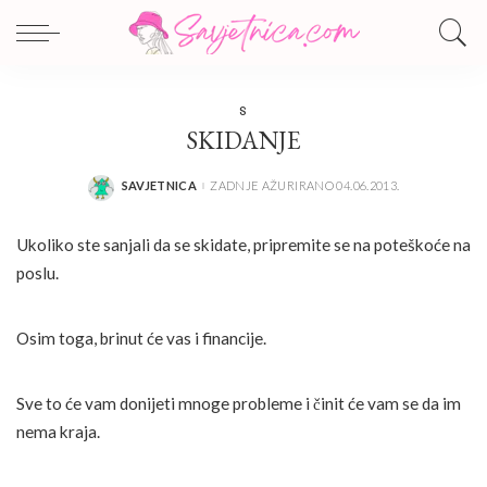
S
SKIDANJE
SAVJETNICA
ZADNJE AŽURIRANO 04.06.2013.
POSTED
BY
Ukoliko ste sanjali da se skidate, pripremite se na poteškoće na
poslu.
Osim toga, brinut će vas i financije.
Sve to će vam donijeti mnoge probleme i činit će vam se da im
nema kraja.