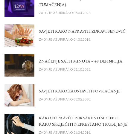
TUMAČENJA)
ZADNJE AŽURIRANO 05.04.2023.
SAVJETI KAKO NAPRAVITI ZDRAVI SENDVIČ
ZADNJE AŽURIRANO 04.05.2016.
ZNAČENJE SATI I MINUTA – 48 DEFINICIJA
ZADNJE AŽURIRANO 31.10.2022.
SAVJETI KAKO ZAUSTAVITI POVRAĆANJE
ZADNJE AŽURIRANO 02.02.2020.
KAKO POPRAVITI POKVARENU SIRENU I
KAKO SPRIJEČITI NEPRESTANO TRUBLJENJE
ZADNJE AŽURIRANO 26.04.2016.