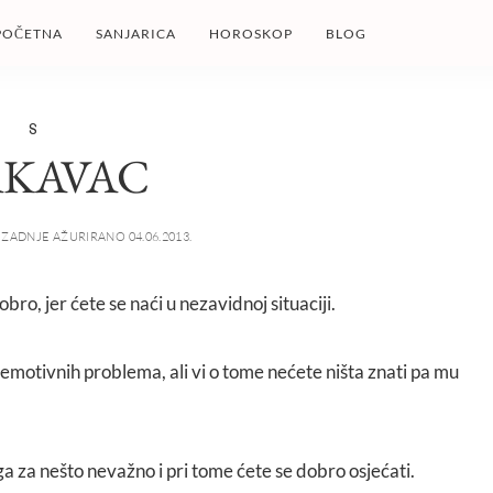
POČETNA
SANJARICA
HOROSKOP
BLOG
S
AKAVAC
ZADNJE AŽURIRANO 04.06.2013.
obro, jer ćete se naći u nezavidnoj situaciji.
i emotivnih problema, ali vi o tome nećete ništa znati pa mu
ga za nešto nevažno i pri tome ćete se dobro osjećati.