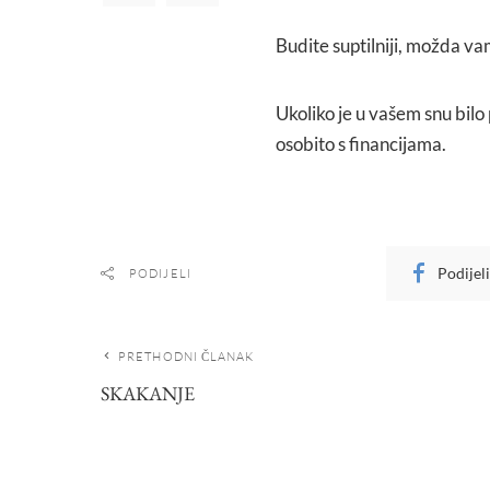
Budite suptilniji, možda v
Ukoliko je u vašem snu bil
osobito s financijama.
Podijel
PODIJELI
PRETHODNI ČLANAK
SKAKANJE