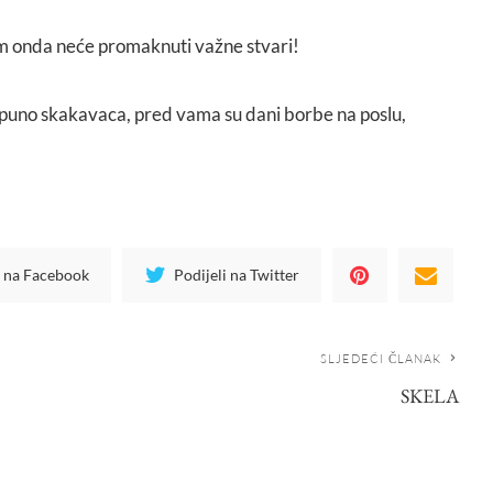
am onda neće promaknuti važne stvari!
o puno skakavaca, pred vama su dani borbe na poslu,
i na Facebook
Podijeli na Twitter
SLJEDEĆI ČLANAK
SKELA