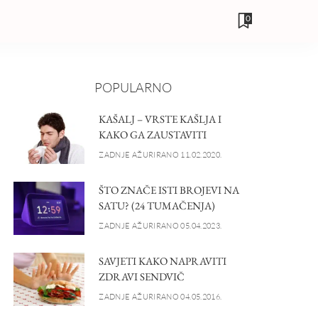
0
POPULARNO
KAŠALJ – VRSTE KAŠLJA I
KAKO GA ZAUSTAVITI
ZADNJE AŽURIRANO 11.02.2020.
ŠTO ZNAČE ISTI BROJEVI NA
SATU? (24 TUMAČENJA)
ZADNJE AŽURIRANO 05.04.2023.
SAVJETI KAKO NAPRAVITI
ZDRAVI SENDVIČ
ZADNJE AŽURIRANO 04.05.2016.