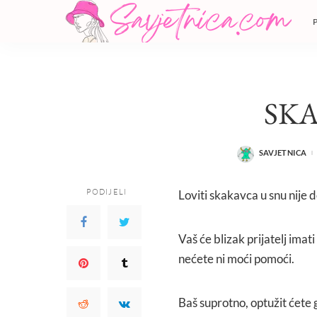
SK
SAVJETNICA
POSTED
BY
PODIJELI
Loviti skakavca u snu nije d
Vaš će blizak prijatelj imat
nećete ni moći pomoći.
Baš suprotno, optužit ćete 