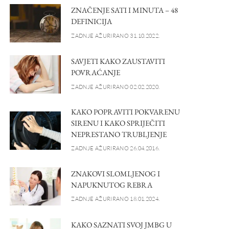
ZNAČENJE SATI I MINUTA – 48
DEFINICIJA
ZADNJE AŽURIRANO 31.10.2022.
SAVJETI KAKO ZAUSTAVITI
POVRAĆANJE
ZADNJE AŽURIRANO 02.02.2020.
KAKO POPRAVITI POKVARENU
SIRENU I KAKO SPRIJEČITI
NEPRESTANO TRUBLJENJE
ZADNJE AŽURIRANO 26.04.2016.
ZNAKOVI SLOMLJENOG I
NAPUKNUTOG REBRA
ZADNJE AŽURIRANO 18.01.2024.
KAKO SAZNATI SVOJ JMBG U