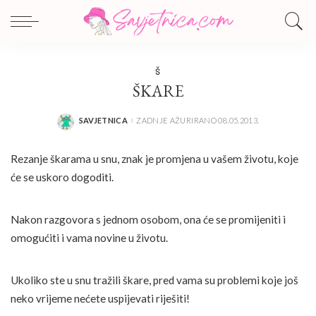
Š
ŠKARE
SAVJETNICA
ZADNJE AŽURIRANO 08.05.2013.
POSTED
BY
Rezanje škarama u snu, znak je promjena u vašem životu, koje
će se uskoro dogoditi.
Nakon razgovora s jednom osobom, ona će se promijeniti i
omogućiti i vama novine u životu.
Ukoliko ste u snu tražili škare, pred vama su problemi koje još
neko vrijeme nećete uspijevati riješiti!