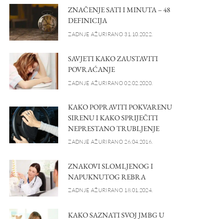
ZNAČENJE SATI I MINUTA – 48
DEFINICIJA
ZADNJE AŽURIRANO 31.10.2022.
SAVJETI KAKO ZAUSTAVITI
POVRAĆANJE
ZADNJE AŽURIRANO 02.02.2020.
KAKO POPRAVITI POKVARENU
SIRENU I KAKO SPRIJEČITI
NEPRESTANO TRUBLJENJE
ZADNJE AŽURIRANO 26.04.2016.
ZNAKOVI SLOMLJENOG I
NAPUKNUTOG REBRA
ZADNJE AŽURIRANO 18.01.2024.
KAKO SAZNATI SVOJ JMBG U