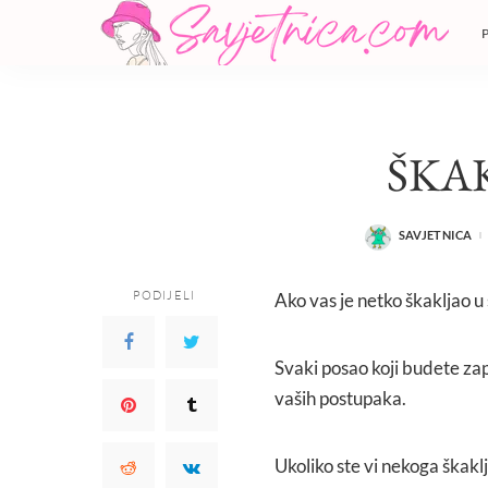
ŠKA
SAVJETNICA
POSTED
BY
PODIJELI
Ako vas je netko škakljao u
Svaki posao koji budete zapo
vaših postupaka.
Ukoliko ste vi nekoga škaklj