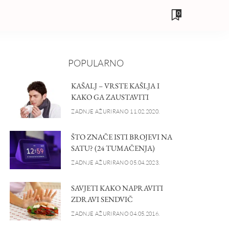
0
POPULARNO
KAŠALJ – VRSTE KAŠLJA I
KAKO GA ZAUSTAVITI
ZADNJE AŽURIRANO 11.02.2020.
ŠTO ZNAČE ISTI BROJEVI NA
SATU? (24 TUMAČENJA)
ZADNJE AŽURIRANO 05.04.2023.
SAVJETI KAKO NAPRAVITI
ZDRAVI SENDVIČ
ZADNJE AŽURIRANO 04.05.2016.