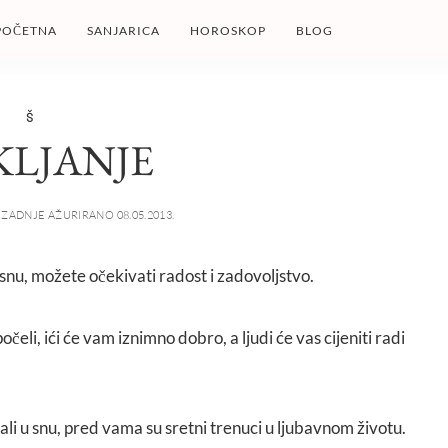
POČETNA
SANJARICA
HOROSKOP
BLOG
Š
KLJANJE
ZADNJE AŽURIRANO 08.05.2013.
 snu, možete očekivati radost i zadovoljstvo.
čeli, ići će vam iznimno dobro, a ljudi će vas cijeniti radi
ali u snu, pred vama su sretni trenuci u ljubavnom životu.