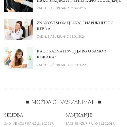
KAKO SPRIJEČITI NEPRESTANO TRUBLJENJE
ZADNJE AŽURIRANO 26.04.2016.
ZNAKOVI SLOMLJENOG I NAPUKNUTOG
REBRA
ZADNJE AŽURIRANO 18.01.2024.
KAKO SAZNATI SVOJ JMBG U SAMO 3
KORAKA?
ZADNJE AŽURIRANO 31.10.2022.
MOŽDA ĆE VAS ZANIMATI
SELIDBA
SANJKANJE
ZADNJE AŽURIRANO 21.12.2017.
ZADNJE AŽURIRANO 21.12.2017.