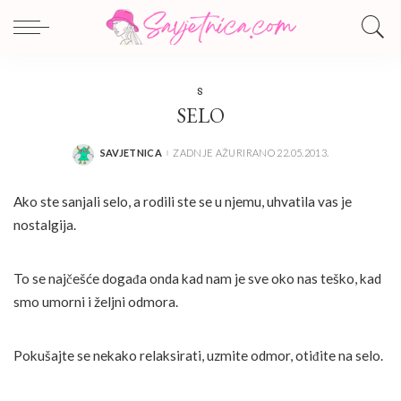
S
SELO
SAVJETNICA
ZADNJE AŽURIRANO 22.05.2013.
POSTED
BY
Ako ste sanjali selo, a rodili ste se u njemu, uhvatila vas je
nostalgija.
To se najčešće događa onda kad nam je sve oko nas teško, kad
smo umorni i željni odmora.
Pokušajte se nekako relaksirati, uzmite odmor, otiđite na selo.