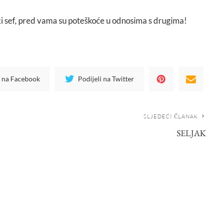
eki sef, pred vama su poteškoće u odnosima s drugima!
i na Facebook
Podijeli na Twitter
SLJEDEĆI ČLANAK
SELJAK