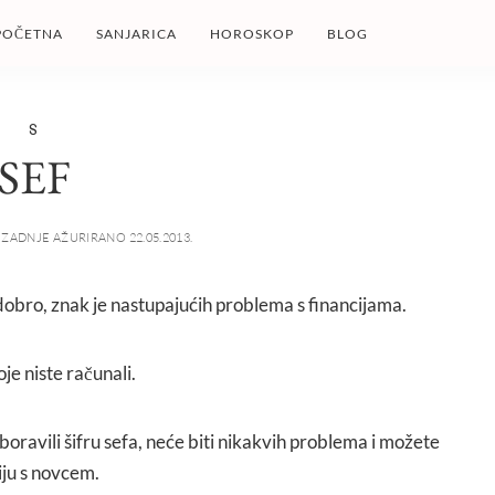
POČETNA
SANJARICA
HOROSKOP
BLOG
S
SEF
ZADNJE AŽURIRANO 22.05.2013.
 dobro, znak je nastupajućih problema s financijama.
je niste računali.
aboravili šifru sefa, neće biti nikakvih problema i možete
iju s novcem.