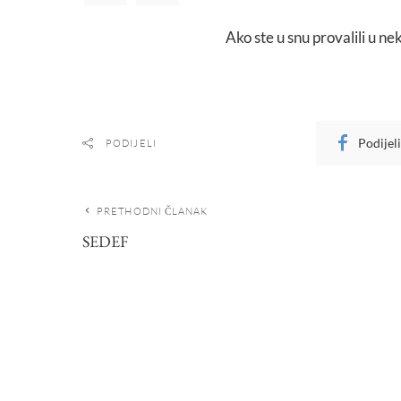
Ako ste u snu provalili u n
Podijel
PODIJELI
PRETHODNI ČLANAK
SEDEF