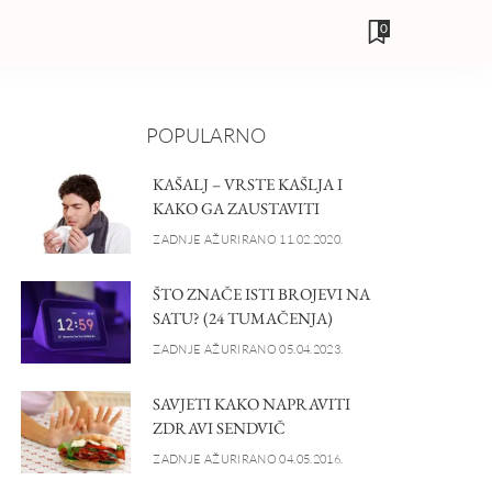
0
POPULARNO
KAŠALJ – VRSTE KAŠLJA I
KAKO GA ZAUSTAVITI
ZADNJE AŽURIRANO 11.02.2020.
ŠTO ZNAČE ISTI BROJEVI NA
SATU? (24 TUMAČENJA)
ZADNJE AŽURIRANO 05.04.2023.
SAVJETI KAKO NAPRAVITI
ZDRAVI SENDVIČ
ZADNJE AŽURIRANO 04.05.2016.