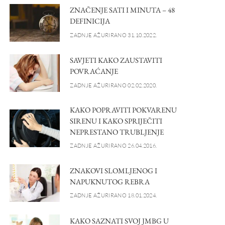
ZNAČENJE SATI I MINUTA – 48
DEFINICIJA
ZADNJE AŽURIRANO 31.10.2022.
SAVJETI KAKO ZAUSTAVITI
POVRAĆANJE
ZADNJE AŽURIRANO 02.02.2020.
KAKO POPRAVITI POKVARENU
SIRENU I KAKO SPRIJEČITI
NEPRESTANO TRUBLJENJE
ZADNJE AŽURIRANO 26.04.2016.
ZNAKOVI SLOMLJENOG I
NAPUKNUTOG REBRA
ZADNJE AŽURIRANO 18.01.2024.
KAKO SAZNATI SVOJ JMBG U