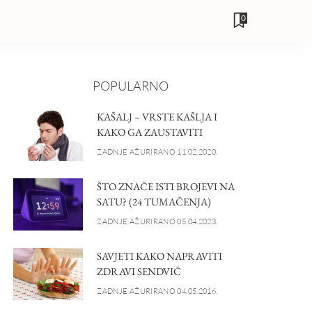
0
POPULARNO
KAŠALJ – VRSTE KAŠLJA I
KAKO GA ZAUSTAVITI
ZADNJE AŽURIRANO 11.02.2020.
ŠTO ZNAČE ISTI BROJEVI NA
SATU? (24 TUMAČENJA)
ZADNJE AŽURIRANO 05.04.2023.
SAVJETI KAKO NAPRAVITI
ZDRAVI SENDVIČ
ZADNJE AŽURIRANO 04.05.2016.