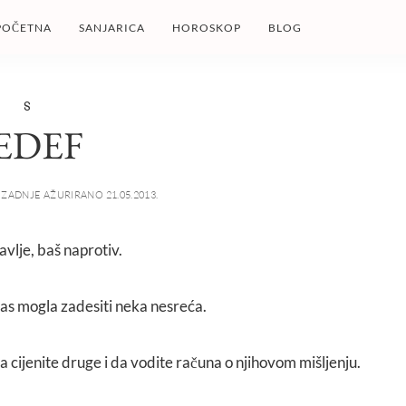
POČETNA
SANJARICA
HOROSKOP
BLOG
S
EDEF
ZADNJE AŽURIRANO 21.05.2013.
avlje, baš naprotiv.
 vas mogla zadesiti neka nesreća.
a cijenite druge i da vodite računa o njihovom mišljenju.