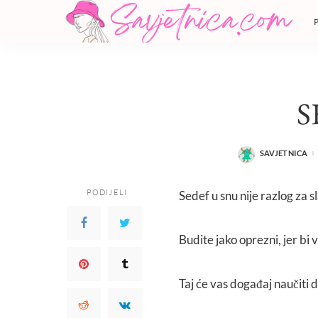
S
SAVJETNICA
POSTED
BY
PODIJELI
Sedef u snu nije razlog za sl
Budite jako oprezni, jer bi
Taj će vas događaj naučiti d