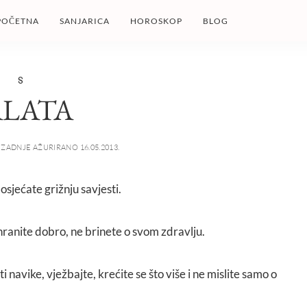
POČETNA
SANJARICA
HOROSKOP
BLOG
S
ALATA
ZADNJE AŽURIRANO 16.05.2013.
, osjećate grižnju savjesti.
hranite dobro, ne brinete o svom zdravlju.
i navike, vježbajte, krećite se što više i ne mislite samo o