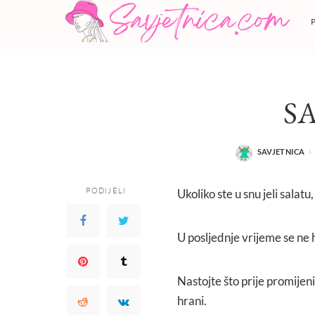
S
SAVJETNICA
POSTED
BY
PODIJELI
Ukoliko ste u snu jeli salatu
U posljednje vrijeme se ne 
Nastojte što prije promijenit
hrani.