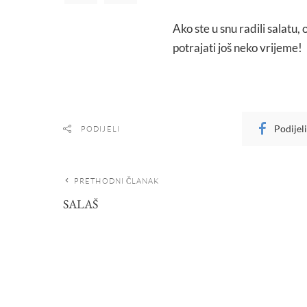
Ako ste u snu radili salatu, 
potrajati još neko vrijeme!
Podijel
PODIJELI
PRETHODNI ČLANAK
SALAŠ