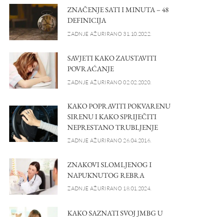
ZNAČENJE SATI I MINUTA – 48
DEFINICIJA
ZADNJE AŽURIRANO 31.10.2022.
SAVJETI KAKO ZAUSTAVITI
POVRAĆANJE
ZADNJE AŽURIRANO 02.02.2020.
KAKO POPRAVITI POKVARENU
SIRENU I KAKO SPRIJEČITI
NEPRESTANO TRUBLJENJE
ZADNJE AŽURIRANO 26.04.2016.
ZNAKOVI SLOMLJENOG I
NAPUKNUTOG REBRA
ZADNJE AŽURIRANO 18.01.2024.
KAKO SAZNATI SVOJ JMBG U