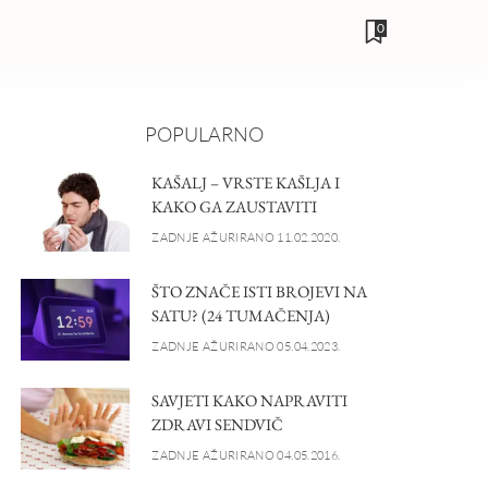
0
POPULARNO
KAŠALJ – VRSTE KAŠLJA I
KAKO GA ZAUSTAVITI
ZADNJE AŽURIRANO 11.02.2020.
ŠTO ZNAČE ISTI BROJEVI NA
SATU? (24 TUMAČENJA)
ZADNJE AŽURIRANO 05.04.2023.
SAVJETI KAKO NAPRAVITI
ZDRAVI SENDVIČ
ZADNJE AŽURIRANO 04.05.2016.