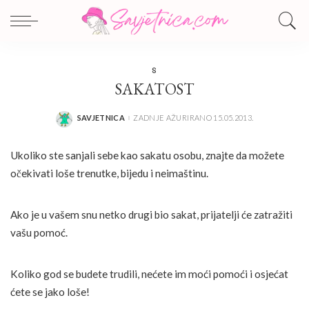
S
SAKATOST
SAVJETNICA
ZADNJE AŽURIRANO 15.05.2013.
POSTED
BY
Ukoliko ste sanjali sebe kao sakatu osobu, znajte da možete
očekivati loše trenutke, bijedu i neimaštinu.
Ako je u vašem snu netko drugi bio sakat, prijatelji će zatražiti
vašu pomoć.
Koliko god se budete trudili, nećete im moći pomoći i osjećat
ćete se jako loše!