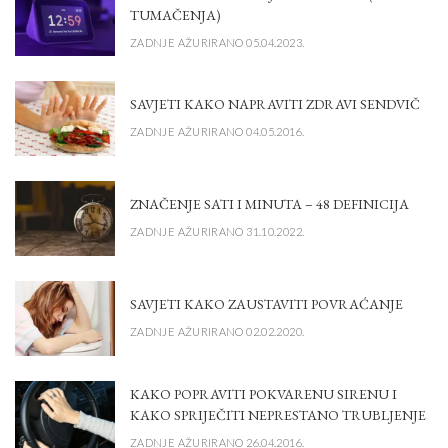
TUMAČENJA)
ZADNJE AŽURIRANO 05.04.2023.
SAVJETI KAKO NAPRAVITI ZDRAVI SENDVIČ
ZADNJE AŽURIRANO 04.05.2016.
ZNAČENJE SATI I MINUTA – 48 DEFINICIJA
ZADNJE AŽURIRANO 31.10.2022.
SAVJETI KAKO ZAUSTAVITI POVRAĆANJE
ZADNJE AŽURIRANO 02.02.2020.
KAKO POPRAVITI POKVARENU SIRENU I
KAKO SPRIJEČITI NEPRESTANO TRUBLJENJE
ZADNJE AŽURIRANO 26.04.2016.