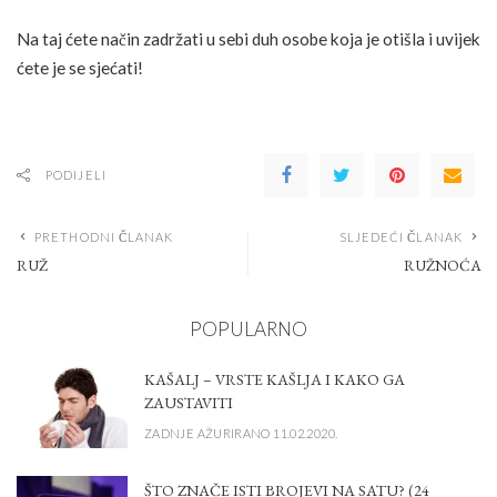
Na taj ćete način zadržati u sebi duh osobe koja je otišla i uvijek
ćete je se sjećati!
PODIJELI
PRETHODNI ČLANAK
SLJEDEĆI ČLANAK
RUŽ
RUŽNOĆA
POPULARNO
KAŠALJ – VRSTE KAŠLJA I KAKO GA
ZAUSTAVITI
ZADNJE AŽURIRANO 11.02.2020.
ŠTO ZNAČE ISTI BROJEVI NA SATU? (24