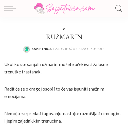
R
RUŽMARIN
SAVJETNICA
ZADNJE AŽURIRANO 27.08.2013.
POSTED
BY
Ukoliko ste sanjali ružmarin, možete očekivati žalosne
trenutke i rastanak.
Radit će se o dragoj osobi i to će vas ispuniti snažnim
emocijama.
Nemojte se predati tugovanju, nastojte razmišljati o mnogim
lijepim zajedničkim trenucima.