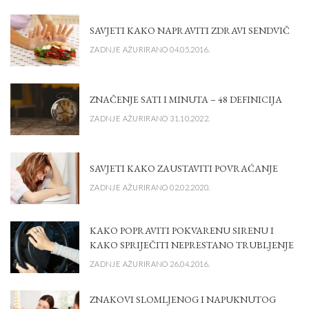
SAVJETI KAKO NAPRAVITI ZDRAVI SENDVIČ
ZADNJE AŽURIRANO 04.05.2016.
ZNAČENJE SATI I MINUTA – 48 DEFINICIJA
ZADNJE AŽURIRANO 31.10.2022.
SAVJETI KAKO ZAUSTAVITI POVRAĆANJE
ZADNJE AŽURIRANO 02.02.2020.
KAKO POPRAVITI POKVARENU SIRENU I
KAKO SPRIJEČITI NEPRESTANO TRUBLJENJE
ZADNJE AŽURIRANO 26.04.2016.
ZNAKOVI SLOMLJENOG I NAPUKNUTOG