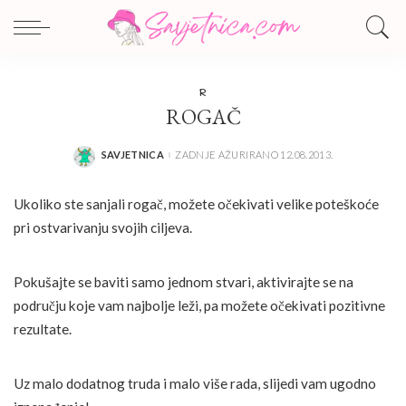
R
ROGAČ
SAVJETNICA
ZADNJE AŽURIRANO 12.08.2013.
POSTED
BY
Ukoliko ste sanjali rogač, možete očekivati velike poteškoće
pri ostvarivanju svojih ciljeva.
Pokušajte se baviti samo jednom stvari, aktivirajte se na
području koje vam najbolje leži, pa možete očekivati pozitivne
rezultate.
Uz malo dodatnog truda i malo više rada, slijedi vam ugodno