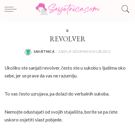
R
REVOLVER
SAVJETNICA
ZADNJE AŽURIRANO 01.08.2013.
POSTED
BY
Ukoliko ste sanjali revolver, često ste u sukobu s ljudima oko
sebe, jer se prave da vas ne razumiju.
To vas često uzrujava, pa dolazi do verbalnih sukoba.
Nemojte odustajati od svojih stajališta, borite se pa ćete
uskoro osjetiti slast pobjede.