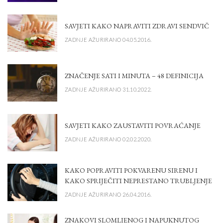
SAVJETI KAKO NAPRAVITI ZDRAVI SENDVIČ
ZADNJE AŽURIRANO 04.05.2016.
ZNAČENJE SATI I MINUTA – 48 DEFINICIJA
ZADNJE AŽURIRANO 31.10.2022.
SAVJETI KAKO ZAUSTAVITI POVRAĆANJE
ZADNJE AŽURIRANO 02.02.2020.
KAKO POPRAVITI POKVARENU SIRENU I
KAKO SPRIJEČITI NEPRESTANO TRUBLJENJE
ZADNJE AŽURIRANO 26.04.2016.
ZNAKOVI SLOMLJENOG I NAPUKNUTOG