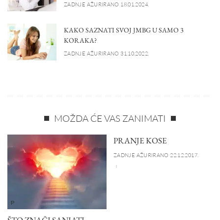
ZADNJE AŽURIRANO 18.01.2024.
KAKO SAZNATI SVOJ JMBG U SAMO 3
KORAKA?
ZADNJE AŽURIRANO 31.10.2022.
MOŽDA ĆE VAS ZANIMATI
PRANJE KOSE
ZADNJE AŽURIRANO 22.12.2017.
P
ŠTO ZNAČI SANJATI