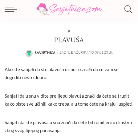
P
PLAVUŠA
ZADNJE AŽURIRANO 09.01.2018.
SAVJETNICA
POSTED
BY
Ako ste sanjali da ste plavuša u snu to znači da će vam se
dogoditi nešto dobro.
Sanjati da u snu vidite prelijepu plavuša znači da ćete se truditi
kako biste sve učinili kako treba, a u tome ćete na kraju i uspjeti.
Sanjati da ste plavuša u snu znači da ćete biti omiljeni u društvu
zbog svog lijepog ponašanja.