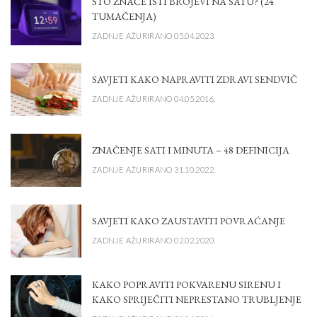
ŠTO ZNAČE ISTI BROJEVI NA SATU? (24
TUMAČENJA)
ZADNJE AŽURIRANO 05.04.2023.
SAVJETI KAKO NAPRAVITI ZDRAVI SENDVIČ
ZADNJE AŽURIRANO 04.05.2016.
ZNAČENJE SATI I MINUTA – 48 DEFINICIJA
ZADNJE AŽURIRANO 31.10.2022.
SAVJETI KAKO ZAUSTAVITI POVRAĆANJE
ZADNJE AŽURIRANO 02.02.2020.
KAKO POPRAVITI POKVARENU SIRENU I
KAKO SPRIJEČITI NEPRESTANO TRUBLJENJE