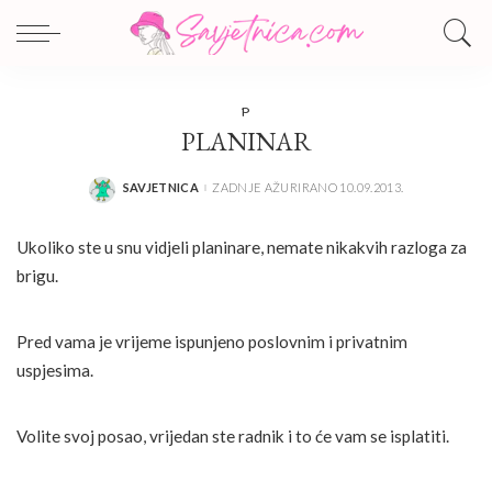
P
PLANINAR
SAVJETNICA
ZADNJE AŽURIRANO 10.09.2013.
POSTED
BY
Ukoliko ste u snu vidjeli planinare, nemate nikakvih razloga za
brigu.
Pred vama je vrijeme ispunjeno poslovnim i privatnim
uspjesima.
Volite svoj posao, vrijedan ste radnik i to će vam se isplatiti.