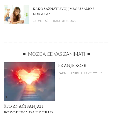
KAKO SAZNATI SVOJ JMBG U SAMO 3
KORAKA?
ZADNJE AŽURIRANO 31.10.2022.
MOŽDA ĆE VAS ZANIMATI
PRANJE KOSE
ZADNJE AŽURIRANO 22.12.2017.
P
ŠTO ZNAČI SANJATI
POKOJNIKA DA TE GRLI?