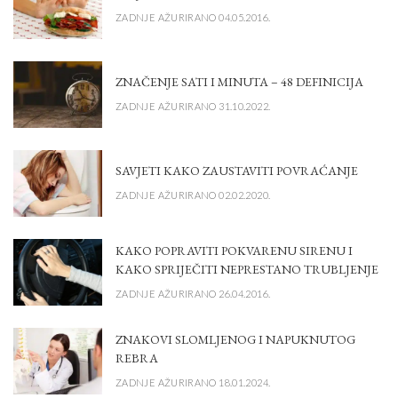
ZADNJE AŽURIRANO 04.05.2016.
ZNAČENJE SATI I MINUTA – 48 DEFINICIJA
ZADNJE AŽURIRANO 31.10.2022.
SAVJETI KAKO ZAUSTAVITI POVRAĆANJE
ZADNJE AŽURIRANO 02.02.2020.
KAKO POPRAVITI POKVARENU SIRENU I
KAKO SPRIJEČITI NEPRESTANO TRUBLJENJE
ZADNJE AŽURIRANO 26.04.2016.
ZNAKOVI SLOMLJENOG I NAPUKNUTOG
REBRA
ZADNJE AŽURIRANO 18.01.2024.