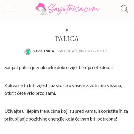
P
PALICA
SAVJETNICA
ZADNJE AŽURIRANO 27.08.2013.
POSTED
BY
Sanjati palicu je znak neke dobre vijesti koju ćete dobiti.
Kakva će to biti vijest i uz što će u vašem životu biti vezana,
otkrit ćete vrlo brzo sami.
Uživajte u lijepim trenucima koji su pred vama, iskoristite ih za
prikupljanje pozitivne energije koja će vam biti potrebna!