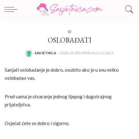
O
OSLOBAĐATI
SAVJETNICA
ZADNJE AŽURIRANO 13.12.2014.
POSTED
BY
Sanjati oslobađanje je dobro, osobito ako je u snu netko
oslobađao vas.
Pred vama je stvaranje jednog lijepog i dugotrajnog
prijateljstva.
Osjećat ćete se dobro i sigurno.