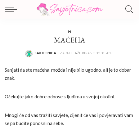
M
MAĆEHA
SAVJETNICA
ZADNJE AŽURIRANO 02.01.2013.
POSTED
BY
Sanjati da ste maćeha, možda i nije bilo ugodno, ali je to dobar
znak.
Očekujte jako dobre odnose s ljudima u svojoj okolini.
Mnogi će od vas tražiti savjete, cijenit će vas i povjeravati vam
se pa budite ponosni na sebe.