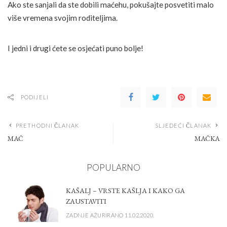
Ako ste sanjali da ste dobili maćehu, pokušajte posvetiti malo
više vremena svojim roditeljima.
I jedni i drugi ćete se osjećati puno bolje!
PODIJELI
PRETHODNI ČLANAK
SLJEDEĆI ČLANAK
MAČ
MAČKA
POPULARNO
KAŠALJ – VRSTE KAŠLJA I KAKO GA
ZAUSTAVITI
ZADNJE AŽURIRANO 11.02.2020.