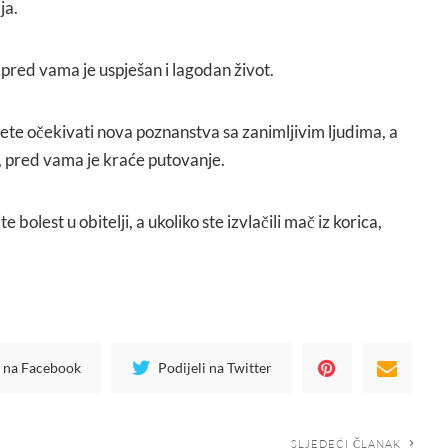
ja.
pred vama je uspješan i lagodan život.
ete očekivati nova poznanstva sa zanimljivim ljudima, a
, pred vama je kraće putovanje.
 bolest u obitelji, a ukoliko ste izvlačili mač iz korica,
i na Facebook
Podijeli na Twitter
SLJEDEĆI ČLANAK