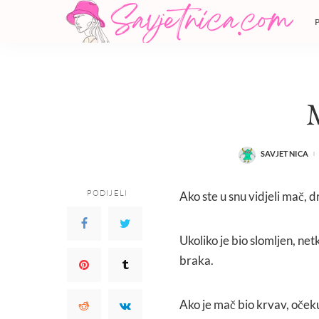
SAVJETNICA
POSTED
BY
PODIJELI
Ako ste u snu vidjeli mač, 
Ukoliko je bio slomljen, net
braka.
Ako je mač bio krvav, očekuj