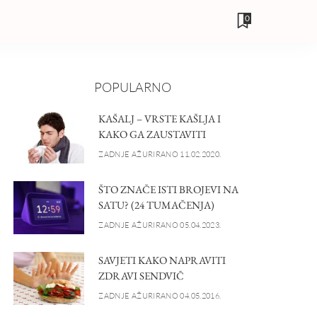
0
POPULARNO
KAŠALJ – VRSTE KAŠLJA I
KAKO GA ZAUSTAVITI
ZADNJE AŽURIRANO 11.02.2020.
ŠTO ZNAČE ISTI BROJEVI NA
SATU? (24 TUMAČENJA)
ZADNJE AŽURIRANO 05.04.2023.
SAVJETI KAKO NAPRAVITI
ZDRAVI SENDVIČ
ZADNJE AŽURIRANO 04.05.2016.