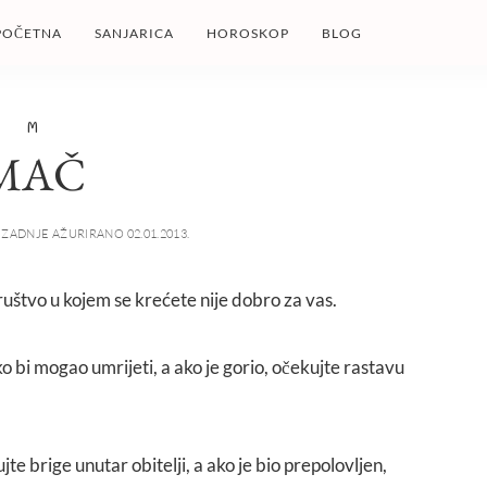
POČETNA
SANJARICA
HOROSKOP
BLOG
M
MAČ
ZADNJE AŽURIRANO 02.01.2013.
društvo u kojem se krećete nije dobro za vas.
ko bi mogao umrijeti, a ako je gorio, očekujte rastavu
te brige unutar obitelji, a ako je bio prepolovljen,