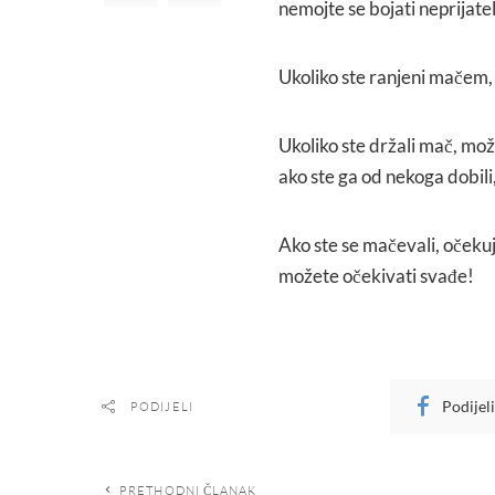
nemojte se bojati neprijatel
Ukoliko ste ranjeni mačem, 
Ukoliko ste držali mač, mož
ako ste ga od nekoga dobili
Ako ste se mačevali, očekujte
možete očekivati svađe!
Podijel
PODIJELI
PRETHODNI ČLANAK