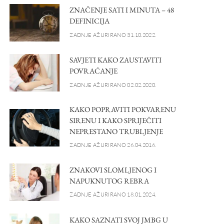
ZNAČENJE SATI I MINUTA – 48
DEFINICIJA
ZADNJE AŽURIRANO 31.10.2022.
SAVJETI KAKO ZAUSTAVITI
POVRAĆANJE
ZADNJE AŽURIRANO 02.02.2020.
KAKO POPRAVITI POKVARENU
SIRENU I KAKO SPRIJEČITI
NEPRESTANO TRUBLJENJE
ZADNJE AŽURIRANO 26.04.2016.
ZNAKOVI SLOMLJENOG I
NAPUKNUTOG REBRA
ZADNJE AŽURIRANO 18.01.2024.
KAKO SAZNATI SVOJ JMBG U