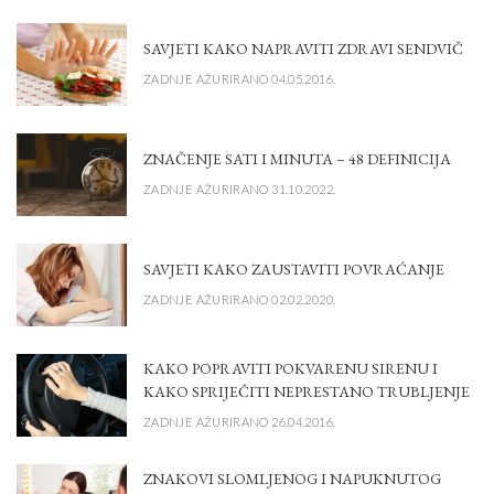
SAVJETI KAKO NAPRAVITI ZDRAVI SENDVIČ
ZADNJE AŽURIRANO 04.05.2016.
ZNAČENJE SATI I MINUTA – 48 DEFINICIJA
ZADNJE AŽURIRANO 31.10.2022.
SAVJETI KAKO ZAUSTAVITI POVRAĆANJE
ZADNJE AŽURIRANO 02.02.2020.
KAKO POPRAVITI POKVARENU SIRENU I
KAKO SPRIJEČITI NEPRESTANO TRUBLJENJE
ZADNJE AŽURIRANO 26.04.2016.
ZNAKOVI SLOMLJENOG I NAPUKNUTOG