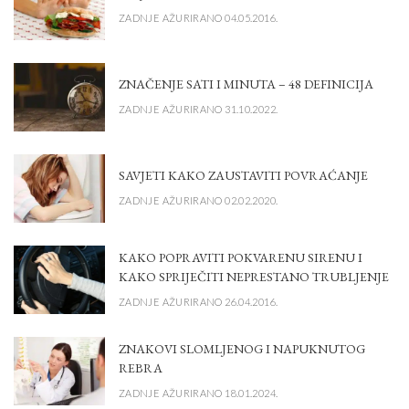
ZADNJE AŽURIRANO 04.05.2016.
ZNAČENJE SATI I MINUTA – 48 DEFINICIJA
ZADNJE AŽURIRANO 31.10.2022.
SAVJETI KAKO ZAUSTAVITI POVRAĆANJE
ZADNJE AŽURIRANO 02.02.2020.
KAKO POPRAVITI POKVARENU SIRENU I
KAKO SPRIJEČITI NEPRESTANO TRUBLJENJE
ZADNJE AŽURIRANO 26.04.2016.
ZNAKOVI SLOMLJENOG I NAPUKNUTOG
REBRA
ZADNJE AŽURIRANO 18.01.2024.