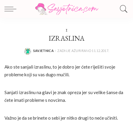
I
IZRASLINA
SAVJETNICA
ZADNJE AŽURIRANO 11.12.2017.
POSTED
BY
Ako ste sanjali izraslinu, to je dobro jer ćete riješiti svoje
probleme koji su vas dugo mučili.
Sanjati izraslinu na glavi je znak opreza jer su velike šanse da
ćete imati probleme s novcima.
Važno je da se brinete o sebi jer nitko drugi to neće učiniti.