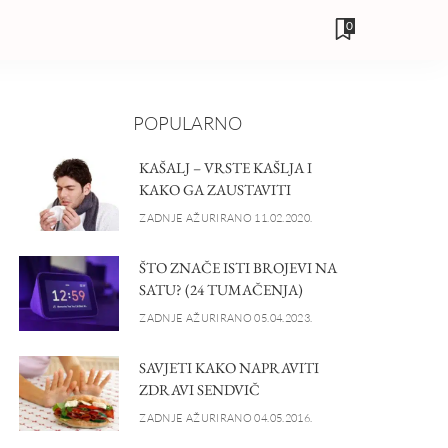
0
POPULARNO
KAŠALJ – VRSTE KAŠLJA I
KAKO GA ZAUSTAVITI
ZADNJE AŽURIRANO 11.02.2020.
ŠTO ZNAČE ISTI BROJEVI NA
SATU? (24 TUMAČENJA)
ZADNJE AŽURIRANO 05.04.2023.
SAVJETI KAKO NAPRAVITI
ZDRAVI SENDVIČ
ZADNJE AŽURIRANO 04.05.2016.