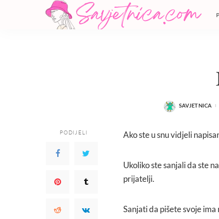
SAVJETNICA
POSTED
BY
PODIJELI
Ako ste u snu vidjeli napisa
Ukoliko ste sanjali da ste n
prijatelji.
Sanjati da pišete svoje ima