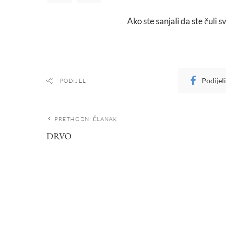
Ako ste sanjali da ste čuli s
Podijel
PODIJELI
PRETHODNI ČLANAK
DRVO