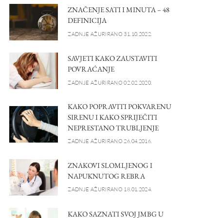
ZNAČENJE SATI I MINUTA – 48
DEFINICIJA
ZADNJE AŽURIRANO 31.10.2022.
SAVJETI KAKO ZAUSTAVITI
POVRAĆANJE
ZADNJE AŽURIRANO 02.02.2020.
KAKO POPRAVITI POKVARENU
SIRENU I KAKO SPRIJEČITI
NEPRESTANO TRUBLJENJE
ZADNJE AŽURIRANO 26.04.2016.
ZNAKOVI SLOMLJENOG I
NAPUKNUTOG REBRA
ZADNJE AŽURIRANO 18.01.2024.
KAKO SAZNATI SVOJ JMBG U