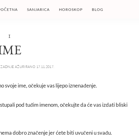
POČETNA
SANJARICA
HOROSKOP
BLOG
I
IME
ZADNJE AŽURIRANO 17.11.2017.
no svoje ime, očekuje vas lijepo iznenađenje.
astupali pod tuđim imenom, očekujte da će vas izdati bliski
 nema dobro značenje jer ćete biti uvučeni u svađu.