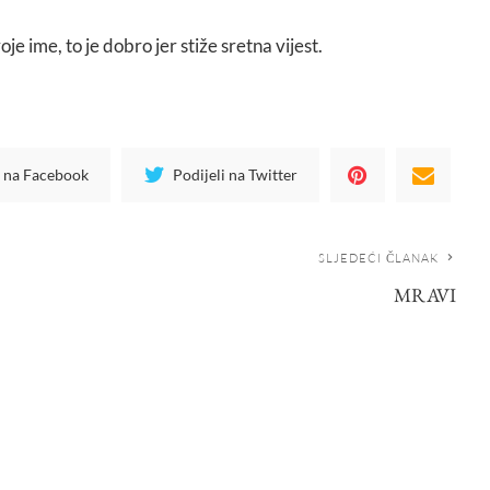
voje ime, to je dobro jer stiže sretna vijest.
i na Facebook
Podijeli na Twitter
SLJEDEĆI ČLANAK
MRAVI