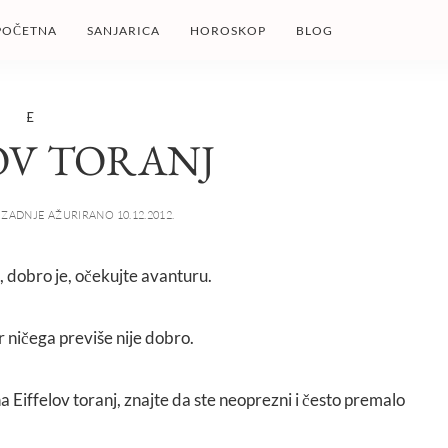
POČETNA
SANJARICA
HOROSKOP
BLOG
E
OV TORANJ
ZADNJE AŽURIRANO 10.12.2012.
j, dobro je, očekujte avanturu.
r ničega previše nije dobro.
na Eiffelov toranj, znajte da ste neoprezni i često premalo