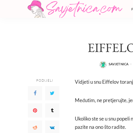
EIFFEL
SAVJETNICA
POSTED
BY
PODIJELI
Vidjeti u snu Eiffelov toran
Međutim, ne pretjerujte, je
Ukoliko ste se u snu popeli 
pazite na ono što radite.