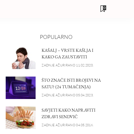
0
POPULARNO
KAŠALJ – VRSTE KAŠLJA I
KAKO GA ZAUSTAVITI
ZADNJE AŽURIRANO 11.02.2020.
ŠTO ZNAČE ISTI BROJEVI NA
SATU? (24 TUMAČENJA)
ZADNJE AŽURIRANO 05.04.2023.
SAVJETI KAKO NAPRAVITI
ZDRAVI SENDVIČ
ZADNJE AŽURIRANO 04.05.2016.