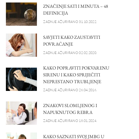
ZNAČENJE SATI I MINUTA – 48
DEFINICIJA
ZADNJE AŽURIRANO 31.10.2022.
SAVJETI KAKO ZAUSTAVITI
POVRAĆANJE
ZADNJE AŽURIRANO 02.02.2020.
KAKO POPRAVITI POKVARENU
SIRENU I KAKO SPRIJEČITI
NEPRESTANO TRUBLJENJE
ZADNJE AŽURIRANO 26.04.2016.
ZNAKOVI SLOMLJENOG I
NAPUKNUTOG REBRA
ZADNJE AŽURIRANO 18.01.2024.
KAKO SAZNATI SVOJ JMBG U